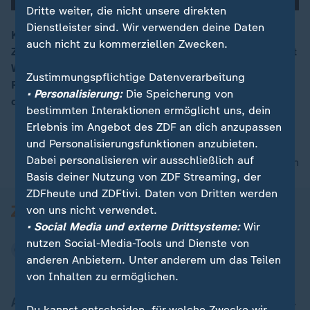
Dritte weiter, die nicht unsere direkten
Dienstleister sind. Wir verwenden deine Daten
Kein Ende im Sommermärchen-Prozess gegen
auch nicht zu kommerziellen Zwecken.
Zwanziger. DFB-Chef Neuendorf und DFB Vizepräsident
00:15
Watzke sind auch künftig in den internationalen
Zustimmungspflichtige Datenverarbeitung
Fußball-Gremien vertreten. Dämpfer für die Bayern in
• Personalisierung:
Die Speicherung von
der Euro League.
bestimmten Interaktionen ermöglicht uns, dein
Erlebnis im Angebot des ZDF an dich anzupassen
und Personalisierungsfunktionen anzubieten.
Dabei personalisieren wir ausschließlich auf
nach oben
Basis deiner Nutzung von ZDF Streaming, der
ZDFheute und ZDFtivi. Daten von Dritten werden
von uns nicht verwendet.
• Social Media und externe Drittsysteme:
Wir
nutzen Social-Media-Tools und Dienste von
anderen Anbietern. Unter anderem um das Teilen
von Inhalten zu ermöglichen.
Aktuell bei ZDFheute
Du kannst entscheiden, für welche Zwecke wir