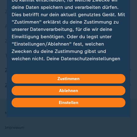
deine Daten speichern und verarbeiten dürfen.
Zuletzt veröffentlicht
Dies betrifft nur dein aktuell genutztes Gerät. Mit
"Zustimmen" erklärst du deine Zustimmung zu
Aktuelle Sendungs-Videos
unserer Datenverarbeitung, für die wir deine
Einwilligung benötigen. Oder du legst unter
ZDFheute Stories
"Einstellungen/Ablehnen" fest, welchen
Zwecken du deine Zustimmung gibst und
Themen im Überblick
welchen nicht. Deine Datenschutzeinstellungen
kannst du jederzeit mit Wirkung für die Zukunft
ZDFheute Update
in deinen Einstellungen widerrufen oder ändern.
Zustimmen
ZDFheute Apps
Hier findest du das Impressum.
Ablehnen
Weitere Informationen findest du in unserer
Datenschutzerklärung.
Einstellen
Nutzungsbedingungen
Datenschutz
Datenschutzeinstellungen
Impressum