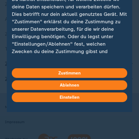
Zuletzt veröffentlicht
deine Daten speichern und verarbeiten dürfen.
Dies betrifft nur dein aktuell genutztes Gerät. Mit
Aktuelle Sendungs-Videos
"Zustimmen" erklärst du deine Zustimmung zu
unserer Datenverarbeitung, für die wir deine
ZDFheute Stories
Einwilligung benötigen. Oder du legst unter
"Einstellungen/Ablehnen" fest, welchen
Themen im Überblick
Zwecken du deine Zustimmung gibst und
welchen nicht. Deine Datenschutzeinstellungen
ZDFheute Update
kannst du jederzeit mit Wirkung für die Zukunft
Zustimmen
in deinen Einstellungen widerrufen oder ändern.
ZDFheute Apps
Ablehnen
Hier findest du das Impressum.
Weitere Informationen findest du in unserer
Einstellen
Datenschutzerklärung.
Nutzungsbedingungen
Datenschutz
Datenschutzeinstellungen
Impressum