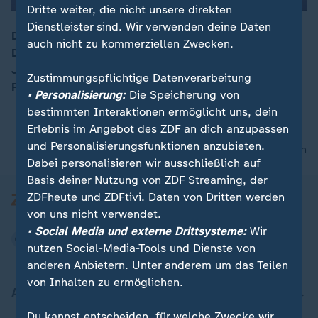
Dritte weiter, die nicht unsere direkten
Dienstleister sind. Wir verwenden deine Daten
Doppelsieg bei der Para-Leichtathletik-WM in Neu
auch nicht zu kommerziellen Zwecken.
Delhi. Felix Streng gewinnt Gold knapp vor Lansmann
00:16
Johannes Floors. Dies und eine Silber Medaille des
Zustimmungspflichtige Datenverarbeitung
Frauen Canadier-Trios hier kurz und kompakt.
• Personalisierung:
Die Speicherung von
bestimmten Interaktionen ermöglicht uns, dein
Erlebnis im Angebot des ZDF an dich anzupassen
und Personalisierungsfunktionen anzubieten.
nach oben
Dabei personalisieren wir ausschließlich auf
Basis deiner Nutzung von ZDF Streaming, der
ZDFheute und ZDFtivi. Daten von Dritten werden
von uns nicht verwendet.
• Social Media und externe Drittsysteme:
Wir
nutzen Social-Media-Tools und Dienste von
anderen Anbietern. Unter anderem um das Teilen
von Inhalten zu ermöglichen.
Aktuell bei ZDFheute
Du kannst entscheiden, für welche Zwecke wir