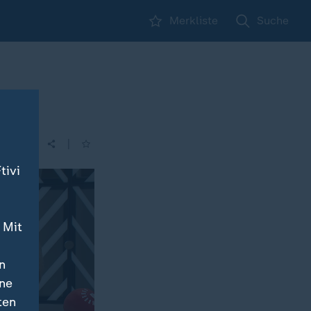
Merkliste
Suche
|
| 06:48
tivi
 Mit
n
ine
ten