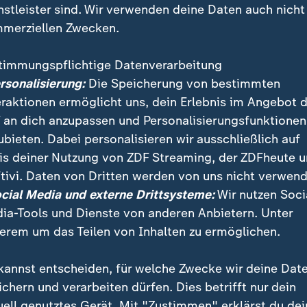
nstleister sind. Wir verwenden deine Daten auch nicht
merziellen Zwecken.
timmungspflichtige Datenverarbeitung
ersonalisierung:
Die Speicherung von bestimmten
eraktionen ermöglicht uns, dein Erlebnis im Angebot 
 an dich anzupassen und Personalisierungsfunktionen
ubieten. Dabei personalisieren wir ausschließlich auf
is deiner Nutzung von ZDF Streaming, der ZDFheute 
ven Aufrüstungsprogramm reagiert die EU auf die au
tivi. Daten von Dritten werden von uns nicht verwend
USA. Ziel ist es, mit mehreren Maßnahmen insgesamt
ocial Media und externe Drittsysteme:
Wir nutzen Soci
zu mobilisieren.
ia-Tools und Dienste von anderen Anbietern. Unter
erem um das Teilen von Inhalten zu ermöglichen.
kannst entscheiden, für welche Zwecke wir deine Dat
ichern und verarbeiten dürfen. Dies betrifft nur dein
uell genutztes Gerät. Mit "Zustimmen" erklärst du dei