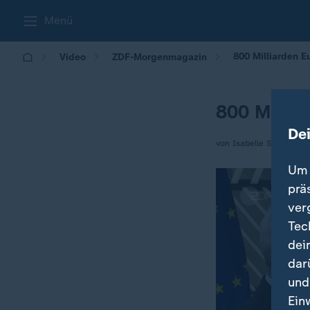
Menü
800 Milliarden E
Video
ZDF-Morgenmagazin
800 Millia
De
von Isabelle Schaefers
Um 
prä
ver
Tec
dei
dar
und
Ein