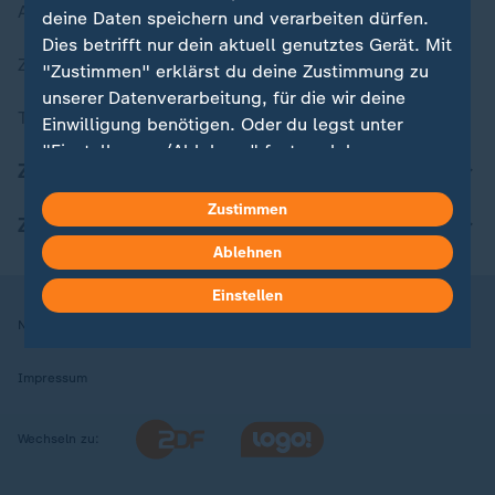
Aktuelle Sendungs-Videos
deine Daten speichern und verarbeiten dürfen.
Dies betrifft nur dein aktuell genutztes Gerät. Mit
ZDFheute Stories
"Zustimmen" erklärst du deine Zustimmung zu
unserer Datenverarbeitung, für die wir deine
Themen im Überblick
Einwilligung benötigen. Oder du legst unter
"Einstellungen/Ablehnen" fest, welchen
ZDFheute Update
Zwecken du deine Zustimmung gibst und
welchen nicht. Deine Datenschutzeinstellungen
Zustimmen
ZDFheute Apps
kannst du jederzeit mit Wirkung für die Zukunft
Ablehnen
in deinen Einstellungen widerrufen oder ändern.
Einstellen
Hier findest du das Impressum.
Nutzungsbedingungen
Datenschutz
Datenschutzeinstellungen
Weitere Informationen findest du in unserer
Datenschutzerklärung.
Impressum
Wechseln zu: