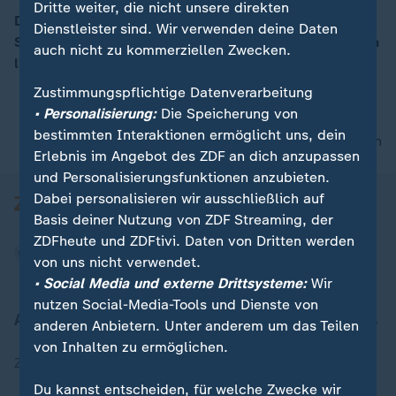
Dritte weiter, die nicht unsere direkten
Der Dienstag bringt Regenwolken im Südwesten und
Dienstleister sind. Wir verwenden deine Daten
Sonne in den Nordosten. Die Tageshöchsttemperaturen
auch nicht zu kommerziellen Zwecken.
00:11
liegen dabei zwischen 12 und 18 Grad.
Zustimmungspflichtige Datenverarbeitung
• Personalisierung:
Die Speicherung von
bestimmten Interaktionen ermöglicht uns, dein
nach oben
Erlebnis im Angebot des ZDF an dich anzupassen
und Personalisierungsfunktionen anzubieten.
Dabei personalisieren wir ausschließlich auf
Basis deiner Nutzung von ZDF Streaming, der
ZDFheute und ZDFtivi. Daten von Dritten werden
von uns nicht verwendet.
• Social Media und externe Drittsysteme:
Wir
nutzen Social-Media-Tools und Dienste von
Aktuell bei ZDFheute
anderen Anbietern. Unter anderem um das Teilen
von Inhalten zu ermöglichen.
Zuletzt veröffentlicht
Du kannst entscheiden, für welche Zwecke wir