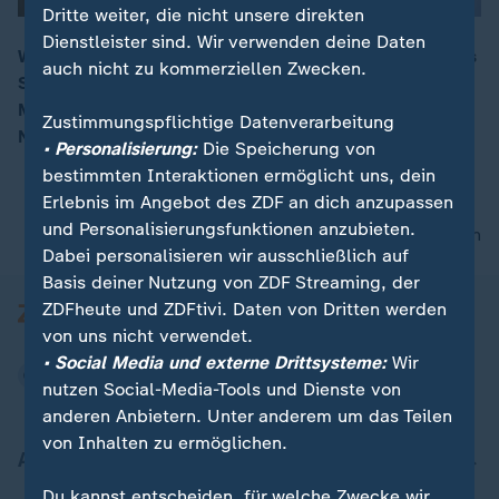
Dritte weiter, die nicht unsere direkten
Dienstleister sind. Wir verwenden deine Daten
Wieder gab es nur einen vierten Platz für Deutschlands
auch nicht zu kommerziellen Zwecken.
Skispringer. Im Team-Wettbewerb musste sich die
00:13
Mannschaft um Karl Geiger Slowenien, Österreich und
Zustimmungspflichtige Datenverarbeitung
Norwegen geschlagen geben.
• Personalisierung:
Die Speicherung von
bestimmten Interaktionen ermöglicht uns, dein
Erlebnis im Angebot des ZDF an dich anzupassen
und Personalisierungsfunktionen anzubieten.
nach oben
Dabei personalisieren wir ausschließlich auf
Basis deiner Nutzung von ZDF Streaming, der
ZDFheute und ZDFtivi. Daten von Dritten werden
von uns nicht verwendet.
• Social Media und externe Drittsysteme:
Wir
nutzen Social-Media-Tools und Dienste von
anderen Anbietern. Unter anderem um das Teilen
von Inhalten zu ermöglichen.
Aktuell bei ZDFheute
Du kannst entscheiden, für welche Zwecke wir