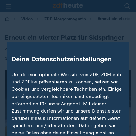
Erneut ein vierter P
Video
ZDF-Morgenmagazin
Erneut ein vierter Platz für Skispringer
von S. Warnke / S. Simon
Deine Datenschutzeinstellungen
|
07.03.2025 | 07:24
Um dir eine optimale Website von ZDF, ZDFheute
und ZDFtivi präsentieren zu können, setzen wir
Cookies und vergleichbare Techniken ein. Einige
der eingesetzten Techniken sind unbedingt
erforderlich für unser Angebot. Mit deiner
Zustimmung dürfen wir und unsere Dienstleister
darüber hinaus Informationen auf deinem Gerät
speichern und/oder abrufen. Dabei geben wir
deine Daten ohne deine Einwilligung nicht an