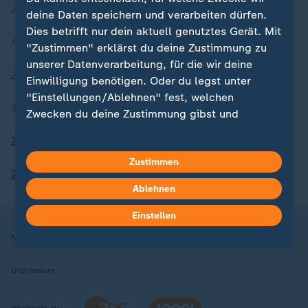
Zuletzt veröffentlicht
deine Daten speichern und verarbeiten dürfen.
Dies betrifft nur dein aktuell genutztes Gerät. Mit
Aktuelle Sendungs-Videos
"Zustimmen" erklärst du deine Zustimmung zu
unserer Datenverarbeitung, für die wir deine
ZDFheute Stories
Einwilligung benötigen. Oder du legst unter
"Einstellungen/Ablehnen" fest, welchen
Themen im Überblick
Zwecken du deine Zustimmung gibst und
welchen nicht. Deine Datenschutzeinstellungen
ZDFheute Update
kannst du jederzeit mit Wirkung für die Zukunft
Zustimmen
in deinen Einstellungen widerrufen oder ändern.
ZDFheute Apps
Ablehnen
Hier findest du das Impressum.
Weitere Informationen findest du in unserer
Einstellen
Datenschutzerklärung.
Nutzungsbedingungen
Datenschutz
Datenschutzeinstellungen
Impressum