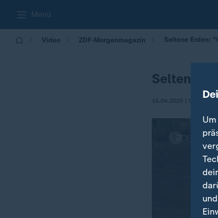
Menü
Seltene Erden: "
Video
ZDF-Morgenmagazin
Seltene Er
De
15.04.2025 | 05:30
Um 
prä
ver
Tec
dei
dar
und
Ein