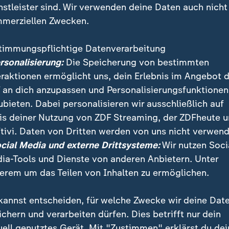
nstleister sind. Wir verwenden deine Daten auch nicht
merziellen Zwecken.
timmungspflichtige Datenverarbeitung
ersonalisierung:
Die Speicherung von bestimmten
eraktionen ermöglicht uns, dein Erlebnis im Angebot 
 an dich anzupassen und Personalisierungsfunktionen
ubieten. Dabei personalisieren wir ausschließlich auf
is deiner Nutzung von ZDF Streaming, der ZDFheute 
eien "teuer und umweltschädlich" und der chinesisch
tivi. Daten von Dritten werden von uns nicht verwend
gerungen mit sich führen, so Antonia Hmaidi, leitend
ocial Media und externe Drittsysteme:
Wir nutzen Soci
t für China Studien.
ia-Tools und Dienste von anderen Anbietern. Unter
erem um das Teilen von Inhalten zu ermöglichen.
kannst entscheiden, für welche Zwecke wir deine Dat
ichern und verarbeiten dürfen. Dies betrifft nur dein
uell genutztes Gerät. Mit "Zustimmen" erklärst du dei