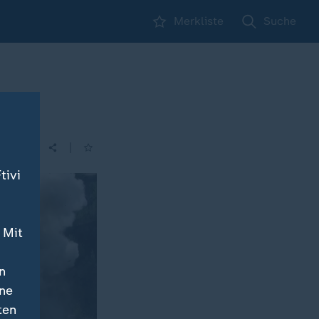
Merkliste
Suche
|
tivi
 Mit
n
ine
ten