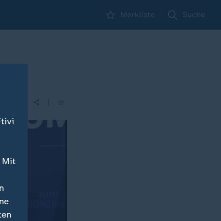
Merkliste
Suche
|
| 05:30
tivi
 Mit
n
ine
ten