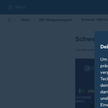
Menü
Schweiz: USA-Ir
Video
ZDF-Morgenmagazin
Schweiz: 
De
von Alexander Eschmen
Um 
prä
ver
Tec
dei
dar
und
Ein