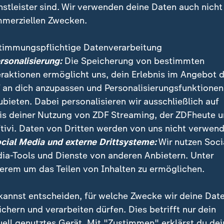
nstleister sind. Wir verwenden deine Daten auch nicht
merziellen Zwecken.
timmungspflichtige Datenverarbeitung
ersonalisierung:
Die Speicherung von bestimmten
eraktionen ermöglicht uns, dein Erlebnis im Angebot 
 an dich anzupassen und Personalisierungsfunktionen
ubieten. Dabei personalisieren wir ausschließlich auf
is deiner Nutzung von ZDF Streaming, der ZDFheute 
 Verhandlungen in der Schweiz nähern sich USA und I
tivi. Daten von Dritten werden von uns nicht verwend
endgültiges Abkommen stehen. Erste Schritte sind vere
ocial Media und externe Drittsysteme:
Wir nutzen Soci
 Waffenruhe im Libanon und zur Sicherung der Schiff
ia-Tools und Dienste von anderen Anbietern. Unter
erem um das Teilen von Inhalten zu ermöglichen.
kannst entscheiden, für welche Zwecke wir deine Dat
ichern und verarbeiten dürfen. Dies betrifft nur dein
uell genutztes Gerät. Mit "Zustimmen" erklärst du dei