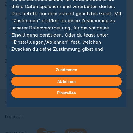
Zuletzt veröffentlicht
deine Daten speichern und verarbeiten dürfen.
Dies betrifft nur dein aktuell genutztes Gerät. Mit
Aktuelle Sendungs-Videos
"Zustimmen" erklärst du deine Zustimmung zu
unserer Datenverarbeitung, für die wir deine
ZDFheute Stories
Einwilligung benötigen. Oder du legst unter
"Einstellungen/Ablehnen" fest, welchen
Themen im Überblick
Zwecken du deine Zustimmung gibst und
welchen nicht. Deine Datenschutzeinstellungen
ZDFheute Update
kannst du jederzeit mit Wirkung für die Zukunft
Zustimmen
in deinen Einstellungen widerrufen oder ändern.
ZDFheute Apps
Ablehnen
Hier findest du das Impressum.
Weitere Informationen findest du in unserer
Einstellen
Datenschutzerklärung.
Nutzungsbedingungen
Datenschutz
Datenschutzeinstellungen
Impressum