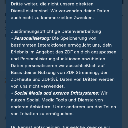
Dritte weiter, die nicht unsere direkten
Dienstleister sind. Wir verwenden deine Daten
In Berlin wird heute der Deutsche Schulpreis verliehen.
auch nicht zu kommerziellen Zwecken.
Damit werden sowohl staatliche als auch private
00:15
Schulen mit besonders guten Unterrichtskonzepten
Zustimmungspflichtige Datenverarbeitung
ausgezeichnet.
• Personalisierung:
Die Speicherung von
bestimmten Interaktionen ermöglicht uns, dein
Erlebnis im Angebot des ZDF an dich anzupassen
und Personalisierungsfunktionen anzubieten.
nach oben
Dabei personalisieren wir ausschließlich auf
Basis deiner Nutzung von ZDF Streaming, der
ZDFheute und ZDFtivi. Daten von Dritten werden
von uns nicht verwendet.
• Social Media und externe Drittsysteme:
Wir
nutzen Social-Media-Tools und Dienste von
anderen Anbietern. Unter anderem um das Teilen
von Inhalten zu ermöglichen.
Aktuell bei ZDFheute
Du kannst entscheiden, für welche Zwecke wir