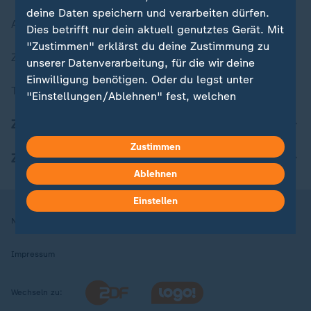
deine Daten speichern und verarbeiten dürfen.
Aktuelle Sendungs-Videos
Dies betrifft nur dein aktuell genutztes Gerät. Mit
"Zustimmen" erklärst du deine Zustimmung zu
ZDFheute Stories
unserer Datenverarbeitung, für die wir deine
Einwilligung benötigen. Oder du legst unter
Themen im Überblick
"Einstellungen/Ablehnen" fest, welchen
Zwecken du deine Zustimmung gibst und
ZDFheute Update
welchen nicht. Deine Datenschutzeinstellungen
kannst du jederzeit mit Wirkung für die Zukunft
Zustimmen
ZDFheute Apps
in deinen Einstellungen widerrufen oder ändern.
Ablehnen
Hier findest du das Impressum.
Einstellen
Weitere Informationen findest du in unserer
Nutzungsbedingungen
Datenschutz
Datenschutzeinstellungen
Datenschutzerklärung.
Impressum
Wechseln zu: