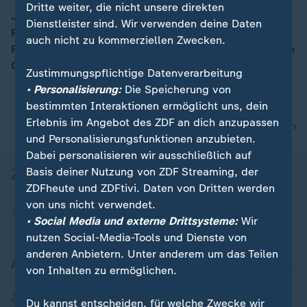
Dritte weiter, die nicht unsere direkten
Junge Menschen in der Ausbildung haben unter der
Dienstleister sind. Wir verwenden deine Daten
Pandemie besonders zu leiden. Wir blicken nach
00:16
auch nicht zu kommerziellen Zwecken.
Frankreich, Kenia und Indien, wie der Unterricht dort in
Corona-Zeiten läuft.
Zustimmungspflichtige Datenverarbeitung
• Personalisierung:
Die Speicherung von
bestimmten Interaktionen ermöglicht uns, dein
Erlebnis im Angebot des ZDF an dich anzupassen
nach oben
und Personalisierungsfunktionen anzubieten.
Dabei personalisieren wir ausschließlich auf
Basis deiner Nutzung von ZDF Streaming, der
ZDFheute und ZDFtivi. Daten von Dritten werden
von uns nicht verwendet.
• Social Media und externe Drittsysteme:
Wir
nutzen Social-Media-Tools und Dienste von
anderen Anbietern. Unter anderem um das Teilen
Aktuell bei ZDFheute
von Inhalten zu ermöglichen.
Zuletzt veröffentlicht
Du kannst entscheiden, für welche Zwecke wir