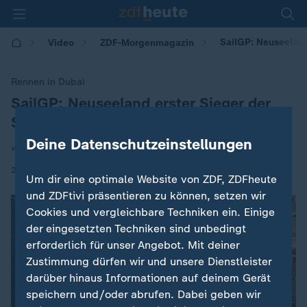
SailGP: Neuseeland
Video
ZDF-Morgenmagazin
Rennen in Dubai
SailGP: Neuseeland erster Sieger der
:
Saison
Deine Datenschutzeinstellungen
von Nils Kaben | Alexander Ruda
|
25.11.2024 | 05:30
Um dir eine optimale Website von ZDF, ZDFheute
und ZDFtivi präsentieren zu können, setzen wir
Cookies und vergleichbare Techniken ein. Einige
der eingesetzten Techniken sind unbedingt
erforderlich für unser Angebot. Mit deiner
Zustimmung dürfen wir und unsere Dienstleister
darüber hinaus Informationen auf deinem Gerät
speichern und/oder abrufen. Dabei geben wir