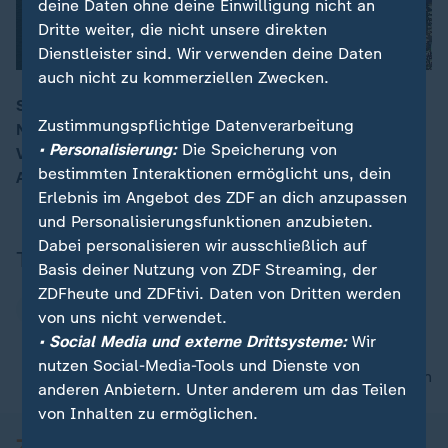
deine Daten ohne deine Einwilligung nicht an
Dritte weiter, die nicht unsere direkten
Dienstleister sind. Wir verwenden deine Daten
auch nicht zu kommerziellen Zwecken.
SailGP-Serie 2024/25: Die erste Station gewinnen die
Zustimmungspflichtige Datenverarbeitung
Neuseeländer. Das deutsche Team, bei dem Sebastian
00:15
• Personalisierung:
Die Speicherung von
Vettel Miteigentümer ist, wird vor der Küste Dubais
bestimmten Interaktionen ermöglicht uns, dein
Achter.
Erlebnis im Angebot des ZDF an dich anzupassen
und Personalisierungsfunktionen anzubieten.
Dabei personalisieren wir ausschließlich auf
Thema
Basis deiner Nutzung von ZDF Streaming, der
ZDFheute und ZDFtivi. Daten von Dritten werden
SailGP
von uns nicht verwendet.
• Social Media und externe Drittsysteme:
Wir
nutzen Social-Media-Tools und Dienste von
nach oben
anderen Anbietern. Unter anderem um das Teilen
von Inhalten zu ermöglichen.