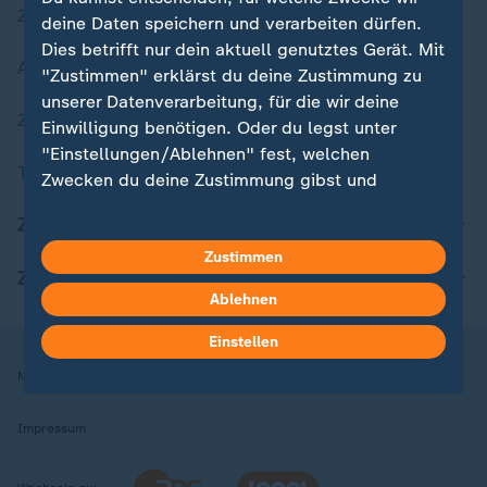
Zuletzt veröffentlicht
deine Daten speichern und verarbeiten dürfen.
Dies betrifft nur dein aktuell genutztes Gerät. Mit
Aktuelle Sendungs-Videos
"Zustimmen" erklärst du deine Zustimmung zu
unserer Datenverarbeitung, für die wir deine
ZDFheute Stories
Einwilligung benötigen. Oder du legst unter
"Einstellungen/Ablehnen" fest, welchen
Themen im Überblick
Zwecken du deine Zustimmung gibst und
welchen nicht. Deine Datenschutzeinstellungen
ZDFheute Update
kannst du jederzeit mit Wirkung für die Zukunft
in deinen Einstellungen widerrufen oder ändern.
Zustimmen
ZDFheute Apps
Ablehnen
Hier findest du das Impressum.
Weitere Informationen findest du in unserer
Einstellen
Datenschutzerklärung.
Nutzungsbedingungen
Datenschutz
Datenschutzeinstellungen
Impressum