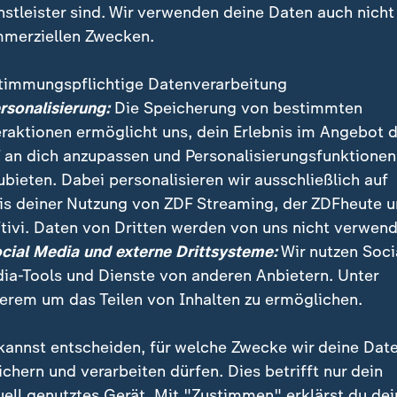
nstleister sind. Wir verwenden deine Daten auch nicht
merziellen Zwecken.
timmungspflichtige Datenverarbeitung
ersonalisierung:
Die Speicherung von bestimmten
eraktionen ermöglicht uns, dein Erlebnis im Angebot 
 an dich anzupassen und Personalisierungsfunktionen
ubieten. Dabei personalisieren wir ausschließlich auf
is deiner Nutzung von ZDF Streaming, der ZDFheute 
en Einschränkungen für die Fahrgäste rollen die Züg
tivi. Daten von Dritten werden von uns nicht verwend
annheim ab Sonntag wieder. "Deutschland kann Höch
ocial Media und externe Drittsysteme:
Wir nutzen Soci
reich", so Bundesverkehrsminister Volker Wissing.
ia-Tools und Dienste von anderen Anbietern. Unter
erem um das Teilen von Inhalten zu ermöglichen.
kannst entscheiden, für welche Zwecke wir deine Dat
ichern und verarbeiten dürfen. Dies betrifft nur dein
uell genutztes Gerät. Mit "Zustimmen" erklärst du dei