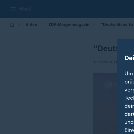
Menü
"Deutschland ka
Video
ZDF-Morgenmagazin
"Deutschl
De
13.12.2024 | 05:30
Um 
prä
ver
Tec
dei
dar
und
Ein