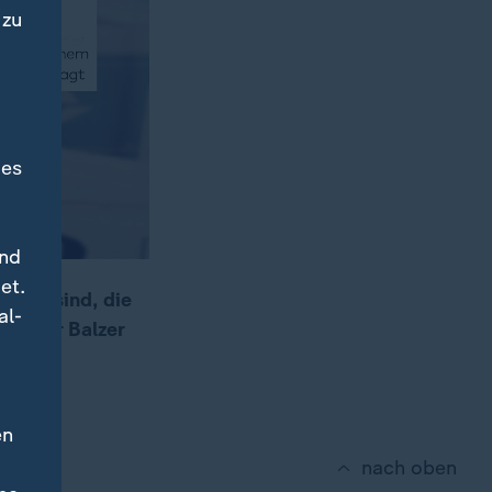
 zu
des
und
et.
rbar sind, die
al-
ladimir Balzer
en
nach oben