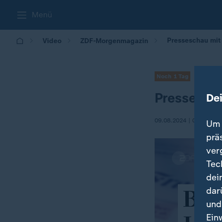
Menü
Presseschau mit 
Video
ZDF-Morgenmagazin
Noch 1 Tag
Pressescha
De
09.08.2024 | 05:30
Um 
prä
ver
Tec
dei
dar
und
Ein