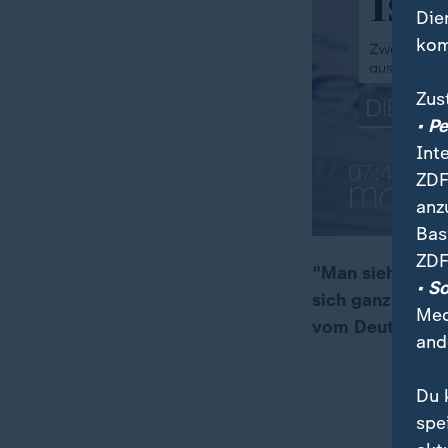
Die
kom
Zus
• P
Int
ZDF
anz
Bas
ZDF
"Man sieht auch
• S
sich ganz schnel
00:15
03:59
Med
vom Deutschlan
and
Du 
spe