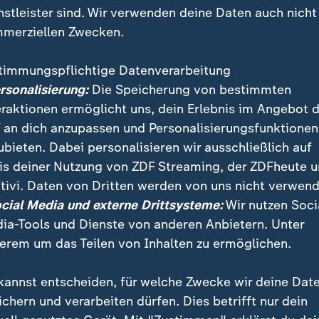
nstleister sind. Wir verwenden deine Daten auch nicht
merziellen Zwecken.
timmungspflichtige Datenverarbeitung
ersonalisierung:
Die Speicherung von bestimmten
eraktionen ermöglicht uns, dein Erlebnis im Angebot 
 an dich anzupassen und Personalisierungsfunktionen
ubieten. Dabei personalisieren wir ausschließlich auf
is deiner Nutzung von ZDF Streaming, der ZDFheute 
tivi. Daten von Dritten werden von uns nicht verwend
, dass diese jungen Menschen kaum wirklich kontrollie
ocial Media und externe Drittsysteme:
Wir nutzen Soci
l radikalisieren über soziale Medien", kommentierte V
ia-Tools und Dienste von anderen Anbietern. Unter
dfunk.
erem um das Teilen von Inhalten zu ermöglichen.
kannst entscheiden, für welche Zwecke wir deine Dat
ichern und verarbeiten dürfen. Dies betrifft nur dein