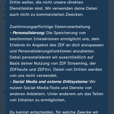
Dritte weiter, die nicht unsere direkten
Trump sei es wichtig "als Friedensstifter dazustehen"
Dienstleister sind. Wir verwenden deine Daten
und zu sehen, "dass er militärische Konflikte beenden
auch nicht zu kommerziellen Zwecken.
00:11
kann", sagt Vladimir Balzer vom Deutschlandradio.
Zustimmungspflichtige Datenverarbeitung
• Personalisierung:
Die Speicherung von
bestimmten Interaktionen ermöglicht uns, dein
nach oben
Erlebnis im Angebot des ZDF an dich anzupassen
und Personalisierungsfunktionen anzubieten.
Dabei personalisieren wir ausschließlich auf
Basis deiner Nutzung von ZDF Streaming, der
ZDFheute und ZDFtivi. Daten von Dritten werden
von uns nicht verwendet.
• Social Media und externe Drittsysteme:
Wir
nutzen Social-Media-Tools und Dienste von
Aktuell bei ZDFheute
anderen Anbietern. Unter anderem um das Teilen
von Inhalten zu ermöglichen.
Zuletzt veröffentlicht
Du kannst entscheiden, für welche Zwecke wir