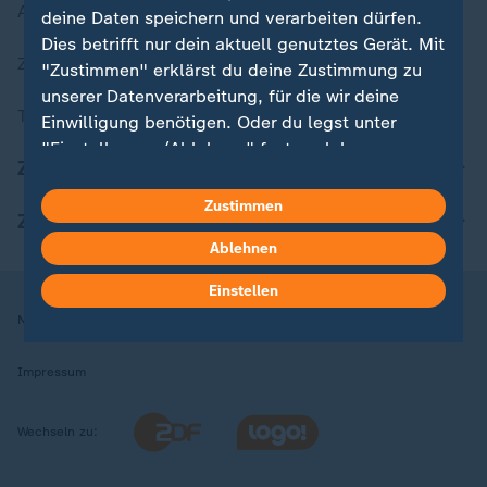
Aktuelle Sendungs-Videos
deine Daten speichern und verarbeiten dürfen.
Dies betrifft nur dein aktuell genutztes Gerät. Mit
ZDFheute Stories
"Zustimmen" erklärst du deine Zustimmung zu
unserer Datenverarbeitung, für die wir deine
Themen im Überblick
Einwilligung benötigen. Oder du legst unter
"Einstellungen/Ablehnen" fest, welchen
ZDFheute Update
Zwecken du deine Zustimmung gibst und
welchen nicht. Deine Datenschutzeinstellungen
Zustimmen
ZDFheute Apps
kannst du jederzeit mit Wirkung für die Zukunft
Ablehnen
in deinen Einstellungen widerrufen oder ändern.
Einstellen
Hier findest du das Impressum.
Nutzungsbedingungen
Datenschutz
Datenschutzeinstellungen
Weitere Informationen findest du in unserer
Datenschutzerklärung.
Impressum
Wechseln zu: