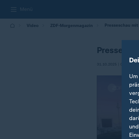
Menü
Presseschau mit
Video
ZDF-Morgenmagazin
Pressesch
De
31.10.2025 | 05:30
Um 
prä
ver
Tec
dei
dar
und
Ein