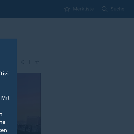
Merkliste
Suche
|
tivi
 Mit
n
ine
ten