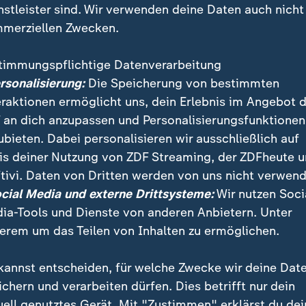
nstleister sind. Wir verwenden deine Daten auch nicht
merziellen Zwecken.
timmungspflichtige Datenverarbeitung
ersonalisierung:
Die Speicherung von bestimmten
eraktionen ermöglicht uns, dein Erlebnis im Angebot 
 an dich anzupassen und Personalisierungsfunktionen
ubieten. Dabei personalisieren wir ausschließlich auf
is deiner Nutzung von ZDF Streaming, der ZDFheute 
e Konferenz angekündigt, zum Umgang mit dem AfD-B
tivi. Daten von Dritten werden von uns nicht verwend
 ist Altbekanntes", kommentiert Anke Myrrhe vom T
ocial Media und externe Drittsysteme:
Wir nutzen Soci
eile "Im Höhenrausch" zur neuen AfD-Strategie.
ia-Tools und Dienste von anderen Anbietern. Unter
erem um das Teilen von Inhalten zu ermöglichen.
kannst entscheiden, für welche Zwecke wir deine Dat
ichern und verarbeiten dürfen. Dies betrifft nur dein
uell genutztes Gerät. Mit "Zustimmen" erklärst du dei