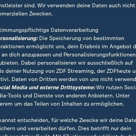
nstleister sind. Wir verwenden deine Daten auch nicht
merziellen Zwecken.
timmungspflichtige Datenverarbeitung
ersonalisierung:
Die Speicherung von bestimmten
eraktionen ermöglicht uns, dein Erlebnis im Angebot 
 an dich anzupassen und Personalisierungsfunktionen
ubieten. Dabei personalisieren wir ausschließlich auf
is deiner Nutzung von ZDF Streaming, der ZDFheute 
tivi. Daten von Dritten werden von uns nicht verwend
chsen, auch in Thüringen und in Brandenburg wird in 
ocial Media und externe Drittsysteme:
Wir nutzen Soci
ben eine SPD-Politikerin in Cottbus und einen CDU-Ka
ia-Tools und Dienste von anderen Anbietern. Unter
erem um das Teilen von Inhalten zu ermöglichen.
kannst entscheiden, für welche Zwecke wir deine Dat
ichern und verarbeiten dürfen. Dies betrifft nur dein