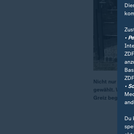
Die
kom
Zus
• P
Int
ZDF
anz
Bas
ZDF
Nicht nur in Sa
• S
gewählt. Wir ha
00:16
04:10
Med
Greiz begleitet.
and
Du 
spe