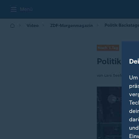
Menü
Politik Backstag
Video
ZDF-Morgenmagazin
Noch 1 Tag
Politik Ba
De
von Lars Seefeldt / Be
Um 
prä
ver
Tec
dei
dar
und
Ein