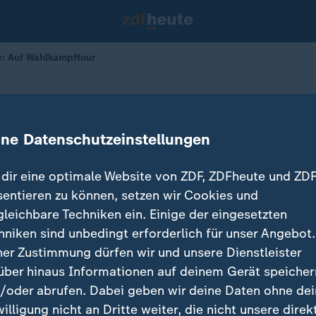
e: Auf Wahlkampftour
ckstage: Auf Wahlkampftour
ine Datenschutzeinstellungen
rnd Benthin
07.08.2024 
dir eine optimale Website von ZDF, ZDFheute und ZDF
sentieren zu können, setzen wir Cookies und
gleichbare Techniken ein. Einige der eingesetzten
hniken sind unbedingt erforderlich für unser Angebot.
ner Zustimmung dürfen wir und unsere Dienstleister
über hinaus Informationen auf deinem Gerät speicher
/oder abrufen. Dabei geben wir deine Daten ohne de
willigung nicht an Dritte weiter, die nicht unsere direk