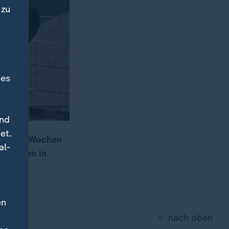
 zu
des
und
et.
wenigen Wochen
al-
ndidaten in
en
nach oben