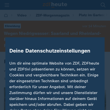
Platz im Garten: F
Video
ZDF-Morgenmagazin
vor 14 Minuten
Eilmeldung
Wegen Niedrigwasser: Saarland und Rheinland-
Pfalz heben als erste Bundesländer Lkw-
Feiertagsfahrverbot auf
Deine Datenschutzeinstellungen
Platz im Garten: Frühlingserwachen
Um dir eine optimale Website von ZDF, ZDFheute
und ZDFtivi präsentieren zu können, setzen wir
von Sabine Platz
Cookies und vergleichbare Techniken ein. Einige
|
14.04.2025 | 05:30
der eingesetzten Techniken sind unbedingt
erforderlich für unser Angebot. Mit deiner
Zustimmung dürfen wir und unsere Dienstleister
darüber hinaus Informationen auf deinem Gerät
speichern und/oder abrufen. Dabei geben wir