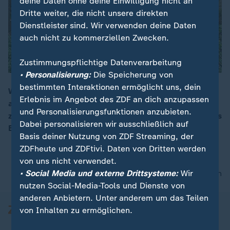
deine Daten ohne deine Einwilligung nicht an
Dritte weiter, die nicht unsere direkten
Dienstleister sind. Wir verwenden deine Daten
auch nicht zu kommerziellen Zwecken.
Zustimmungspflichtige Datenverarbeitung
• Personalisierung:
Die Speicherung von
bestimmten Interaktionen ermöglicht uns, dein
Welche Frühlingsarbeiten sind im Garten nötig, damit
Erlebnis im Angebot des ZDF an dich anzupassen
alles grünt und blüht? ZDF-Reporterin Sabine Platz ist
00:16
und Personalisierungsfunktionen anzubieten.
zu Gast auf dem Hofgut Tüschenbonnen und zeigt, was
Dabei personalisieren wir ausschließlich auf
Blumen, Kräuter und Gemüse jetzt brauchen.
Basis deiner Nutzung von ZDF Streaming, der
ZDFheute und ZDFtivi. Daten von Dritten werden
von uns nicht verwendet.
nach oben
• Social Media und externe Drittsysteme:
Wir
nutzen Social-Media-Tools und Dienste von
anderen Anbietern. Unter anderem um das Teilen
von Inhalten zu ermöglichen.