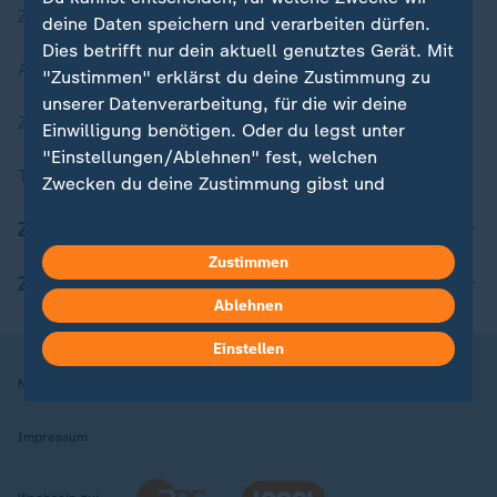
Zuletzt veröffentlicht
deine Daten speichern und verarbeiten dürfen.
Dies betrifft nur dein aktuell genutztes Gerät. Mit
Aktuelle Sendungs-Videos
"Zustimmen" erklärst du deine Zustimmung zu
unserer Datenverarbeitung, für die wir deine
ZDFheute Stories
Einwilligung benötigen. Oder du legst unter
"Einstellungen/Ablehnen" fest, welchen
Themen im Überblick
Zwecken du deine Zustimmung gibst und
welchen nicht. Deine Datenschutzeinstellungen
ZDFheute Update
kannst du jederzeit mit Wirkung für die Zukunft
in deinen Einstellungen widerrufen oder ändern.
Zustimmen
ZDFheute Apps
Ablehnen
Hier findest du das Impressum.
Weitere Informationen findest du in unserer
Einstellen
Datenschutzerklärung.
Nutzungsbedingungen
Datenschutz
Datenschutzeinstellungen
Impressum