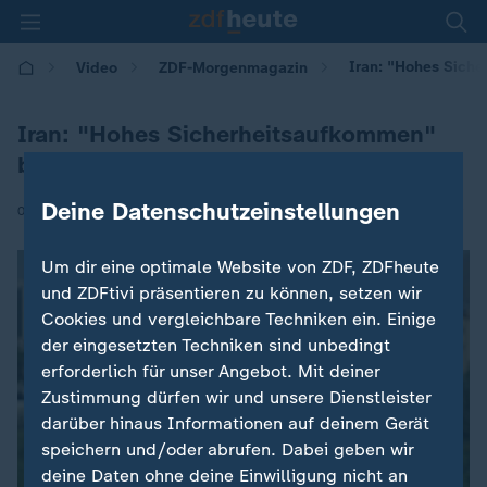
Iran: "Hohes Siche
Video
ZDF-Morgenmagazin
Iran: "Hohes Sicherheitsaufkommen"
bei Trauerfeier
Deine Datenschutzeinstellungen
|
06.07.2026 | 05:30
Um dir eine optimale Website von ZDF, ZDFheute
und ZDFtivi präsentieren zu können, setzen wir
Cookies und vergleichbare Techniken ein. Einige
der eingesetzten Techniken sind unbedingt
erforderlich für unser Angebot. Mit deiner
Zustimmung dürfen wir und unsere Dienstleister
darüber hinaus Informationen auf deinem Gerät
speichern und/oder abrufen. Dabei geben wir
deine Daten ohne deine Einwilligung nicht an