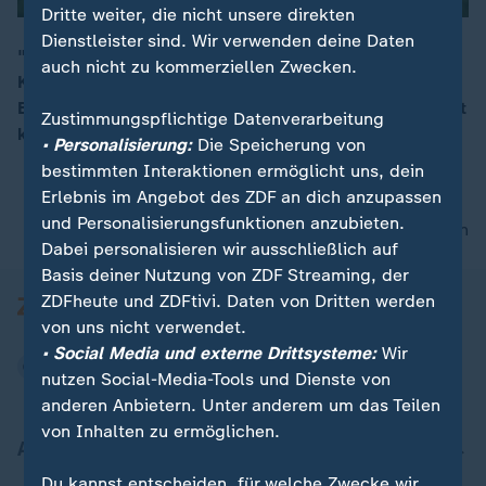
Dritte weiter, die nicht unsere direkten
Dienstleister sind. Wir verwenden deine Daten
"Unruhen wird es nicht geben", so ZDF-
auch nicht zu kommerziellen Zwecken.
Korrespondentin Phoebe Gaa zum Chamenei-
00:15
Begräbnis. "Die letzte Protestwelle ist vom Regime mit
Zustimmungspflichtige Datenverarbeitung
kaum zu fassender Brutalität beendet worden."
• Personalisierung:
Die Speicherung von
bestimmten Interaktionen ermöglicht uns, dein
Erlebnis im Angebot des ZDF an dich anzupassen
und Personalisierungsfunktionen anzubieten.
nach oben
Dabei personalisieren wir ausschließlich auf
Basis deiner Nutzung von ZDF Streaming, der
ZDFheute und ZDFtivi. Daten von Dritten werden
von uns nicht verwendet.
• Social Media und externe Drittsysteme:
Wir
nutzen Social-Media-Tools und Dienste von
anderen Anbietern. Unter anderem um das Teilen
von Inhalten zu ermöglichen.
Aktuell bei ZDFheute
Du kannst entscheiden, für welche Zwecke wir