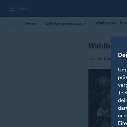
Menü
Wahlbetrug? Prot
Video
ZDF-Morgenmagazin
Wahlbetrug
De
von Felix Klauser
Um 
prä
ver
Tec
dei
dar
und
Ein