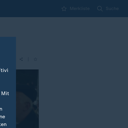
Merkliste
Suche
|
| 05:30
tivi
 Mit
n
ine
ten