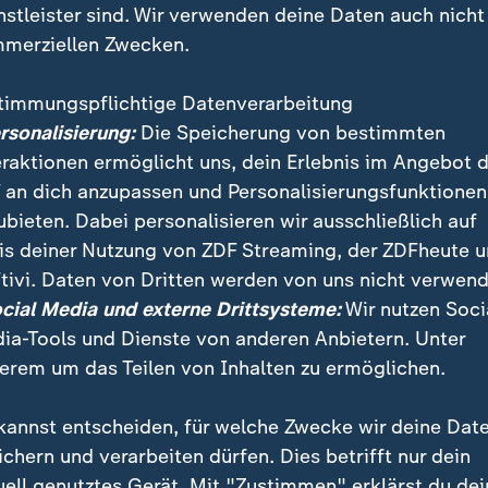
nstleister sind. Wir verwenden deine Daten auch nicht
merziellen Zwecken.
timmungspflichtige Datenverarbeitung
ersonalisierung:
Die Speicherung von bestimmten
eraktionen ermöglicht uns, dein Erlebnis im Angebot 
 an dich anzupassen und Personalisierungsfunktionen
ubieten. Dabei personalisieren wir ausschließlich auf
is deiner Nutzung von ZDF Streaming, der ZDFheute 
nhänger der proeuropäischen Opposition haben nach 
tivi. Daten von Dritten werden von uns nicht verwend
rlamentswahl in der georgischen Hauptstadt Tiflis ge
ocial Media und externe Drittsysteme:
Wir nutzen Soci
i Georgischer Traum protestiert.
ia-Tools und Dienste von anderen Anbietern. Unter
erem um das Teilen von Inhalten zu ermöglichen.
kannst entscheiden, für welche Zwecke wir deine Dat
ichern und verarbeiten dürfen. Dies betrifft nur dein
uell genutztes Gerät. Mit "Zustimmen" erklärst du dei