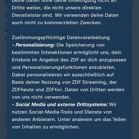
deine Daten ohne deine Einwilligung nicht an
Dritte weiter, die nicht unsere direkten
Dienstleister sind. Wir verwenden deine Daten
Olympia 2026 findet auch im Skiort in Cortina
auch nicht zu kommerziellen Zwecken.
d’Ampezzo in den Dolomiten statt. Dort wurden die
Winterspiele schon einmal 1956 ausgetragen. Seitdem
Zustimmungspflichtige Datenverarbeitung
hat sich nicht nur der Wintersport verändert.
• Personalisierung:
Die Speicherung von
bestimmten Interaktionen ermöglicht uns, dein
Erlebnis im Angebot des ZDF an dich anzupassen
Thema
und Personalisierungsfunktionen anzubieten.
Dabei personalisieren wir ausschließlich auf
Olympische Winterspiele
Basis deiner Nutzung von ZDF Streaming, der
ZDFheute und ZDFtivi. Daten von Dritten werden
von uns nicht verwendet.
nach oben
• Social Media und externe Drittsysteme:
Wir
nutzen Social-Media-Tools und Dienste von
anderen Anbietern. Unter anderem um das Teilen
von Inhalten zu ermöglichen.