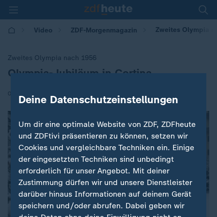
Zweites Olympia na
Video
ZDF-Morgenmagazin
Zweites Olympia nach 1956
Olympia-Jubiläum in Cortina
:
|
06.02.2026 | 05:30
Deine Datenschutzeinstellungen
Um dir eine optimale Website von ZDF, ZDFheute
und ZDFtivi präsentieren zu können, setzen wir
Cookies und vergleichbare Techniken ein. Einige
der eingesetzten Techniken sind unbedingt
erforderlich für unser Angebot. Mit deiner
Zustimmung dürfen wir und unsere Dienstleister
darüber hinaus Informationen auf deinem Gerät
speichern und/oder abrufen. Dabei geben wir