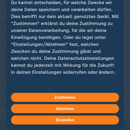
Du kannst entscheiden, für welche Zwecke wir
deine Daten speichern und verarbeiten dürfen.
Dies betrifft nur dein aktuell genutztes Gerät. Mit
Aktuell bei ZDFheute
"Zustimmen" erklärst du deine Zustimmung zu
unserer Datenverarbeitung, für die wir deine
Zuletzt veröffentlicht
Einwilligung benötigen. Oder du legst unter
"Einstellungen/Ablehnen" fest, welchen
Aktuelle Sendungs-Videos
Zwecken du deine Zustimmung gibst und
welchen nicht. Deine Datenschutzeinstellungen
ZDFheute Stories
kannst du jederzeit mit Wirkung für die Zukunft
in deinen Einstellungen widerrufen oder ändern.
Themen im Überblick
Hier findest du das Impressum.
ZDFheute Update
Weitere Informationen findest du in unserer
Zustimmen
Datenschutzerklärung.
ZDFheute Apps
Ablehnen
Einstellen