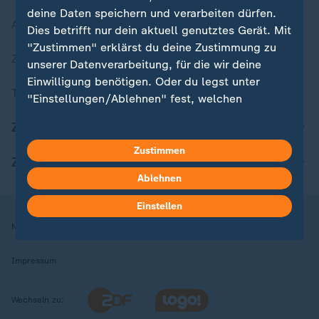
deine Daten speichern und verarbeiten dürfen.
Aktuelle Sendungs-Videos
Dies betrifft nur dein aktuell genutztes Gerät. Mit
"Zustimmen" erklärst du deine Zustimmung zu
ZDFheute Stories
unserer Datenverarbeitung, für die wir deine
Einwilligung benötigen. Oder du legst unter
Themen im Überblick
"Einstellungen/Ablehnen" fest, welchen
Zwecken du deine Zustimmung gibst und
ZDFheute Update
welchen nicht. Deine Datenschutzeinstellungen
kannst du jederzeit mit Wirkung für die Zukunft
Zustimmen
ZDFheute Apps
in deinen Einstellungen widerrufen oder ändern.
Ablehnen
Hier findest du das Impressum.
Einstellen
Weitere Informationen findest du in unserer
Nutzungsbedingungen
Datenschutz
Datenschutzeinstellungen
Datenschutzerklärung.
Impressum
Wechseln zu: