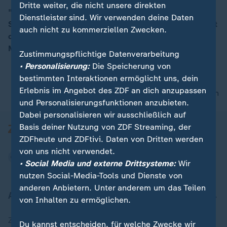
Dritte weiter, die nicht unsere direkten
"Wir brauchen Donald Trump und die Vereinigten
Dienstleister sind. Wir verwenden deine Daten
Staaten als Verbündeten und nicht als Vermittler", sagt
00:15
auch nicht zu kommerziellen Zwecken.
der ukrainische Botschafter in Deutschland Oleksii
Makeiev.
Zustimmungspflichtige Datenverarbeitung
• Personalisierung:
Die Speicherung von
bestimmten Interaktionen ermöglicht uns, dein
Erlebnis im Angebot des ZDF an dich anzupassen
nach oben
und Personalisierungsfunktionen anzubieten.
Dabei personalisieren wir ausschließlich auf
Basis deiner Nutzung von ZDF Streaming, der
ZDFheute und ZDFtivi. Daten von Dritten werden
von uns nicht verwendet.
• Social Media und externe Drittsysteme:
Wir
nutzen Social-Media-Tools und Dienste von
anderen Anbietern. Unter anderem um das Teilen
Aktuell bei ZDFheute
von Inhalten zu ermöglichen.
Zuletzt veröffentlicht
Du kannst entscheiden, für welche Zwecke wir