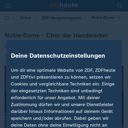
Notre-Dame - Chor
Video
ZDF-Morgenmagazin
Notre-Dame - Chor der Handwerker
von Anne Arend
Deine Datenschutzeinstellungen
|
28.11.2024 | 05:30
Um dir eine optimale Website von ZDF, ZDFheute
und ZDFtivi präsentieren zu können, setzen wir
Cookies und vergleichbare Techniken ein. Einige
der eingesetzten Techniken sind unbedingt
erforderlich für unser Angebot. Mit deiner
Zustimmung dürfen wir und unsere Dienstleister
darüber hinaus Informationen auf deinem Gerät
speichern und/oder abrufen. Dabei geben wir
deine Daten ohne deine Einwilligung nicht an