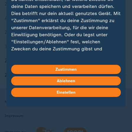
Zuletzt veröffentlicht
deine Daten speichern und verarbeiten dürfen.
Dies betrifft nur dein aktuell genutztes Gerät. Mit
Aktuelle Sendungs-Videos
"Zustimmen" erklärst du deine Zustimmung zu
unserer Datenverarbeitung, für die wir deine
ZDFheute Stories
Einwilligung benötigen. Oder du legst unter
"Einstellungen/Ablehnen" fest, welchen
Themen im Überblick
Zwecken du deine Zustimmung gibst und
welchen nicht. Deine Datenschutzeinstellungen
ZDFheute Update
kannst du jederzeit mit Wirkung für die Zukunft
Zustimmen
in deinen Einstellungen widerrufen oder ändern.
ZDFheute Apps
Ablehnen
Hier findest du das Impressum.
Weitere Informationen findest du in unserer
Einstellen
Datenschutzerklärung.
Nutzungsbedingungen
Datenschutz
Datenschutzeinstellungen
Impressum