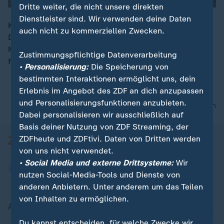
Dritte weiter, die nicht unsere direkten
Dienstleister sind. Wir verwenden deine Daten
Kurz vor der Wiedereröffnung der Kathedrale Notre
auch nicht zu kommerziellen Zwecken.
Dame in Paris proben Handwerker und andere
00:14
Mitarbeiter bei der Sanierung für einen gemeinsamen
Zustimmungspflichtige Datenverarbeitung
festlichen Chor-Auftritt.
• Personalisierung:
Die Speicherung von
bestimmten Interaktionen ermöglicht uns, dein
Erlebnis im Angebot des ZDF an dich anzupassen
und Personalisierungsfunktionen anzubieten.
nach oben
Dabei personalisieren wir ausschließlich auf
Basis deiner Nutzung von ZDF Streaming, der
ZDFheute und ZDFtivi. Daten von Dritten werden
von uns nicht verwendet.
• Social Media und externe Drittsysteme:
Wir
nutzen Social-Media-Tools und Dienste von
anderen Anbietern. Unter anderem um das Teilen
von Inhalten zu ermöglichen.
Aktuell bei ZDFheute
Du kannst entscheiden, für welche Zwecke wir