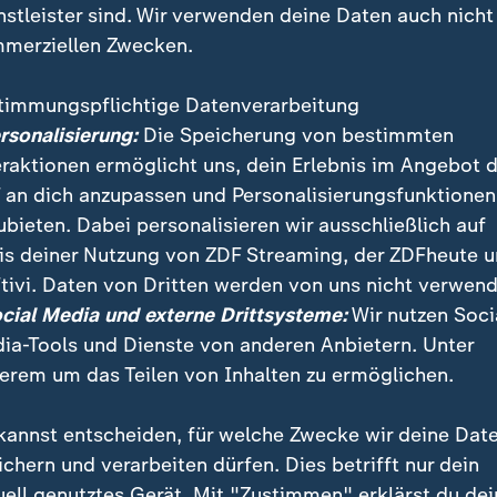
nstleister sind. Wir verwenden deine Daten auch nicht
merziellen Zwecken.
timmungspflichtige Datenverarbeitung
ersonalisierung:
Die Speicherung von bestimmten
eraktionen ermöglicht uns, dein Erlebnis im Angebot 
 an dich anzupassen und Personalisierungsfunktionen
ubieten. Dabei personalisieren wir ausschließlich auf
is deiner Nutzung von ZDF Streaming, der ZDFheute 
, wann der Bundeskanzler die Vertrauensfrage stellt, 
tivi. Daten von Dritten werden von uns nicht verwend
n kann, bleibt hitzig. Hinzugekommen ist jetzt noch
ocial Media und externe Drittsysteme:
Wir nutzen Soci
e.
ia-Tools und Dienste von anderen Anbietern. Unter
erem um das Teilen von Inhalten zu ermöglichen.
kannst entscheiden, für welche Zwecke wir deine Dat
ichern und verarbeiten dürfen. Dies betrifft nur dein
uell genutztes Gerät. Mit "Zustimmen" erklärst du dei