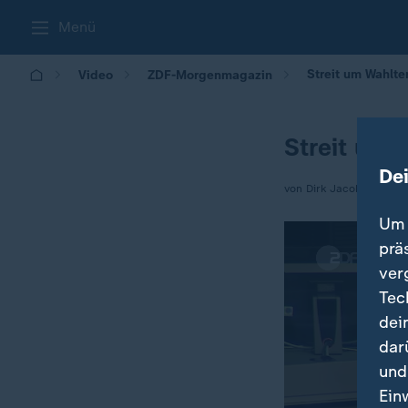
Menü
Streit um Wahlte
Video
ZDF-Morgenmagazin
Streit um 
De
von Dirk Jacobs
Um 
prä
ver
Tec
dei
dar
und
Ein