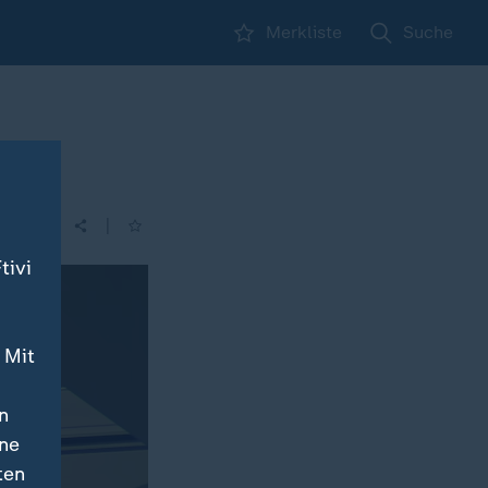
Merkliste
Suche
|
| 05:30
tivi
 Mit
n
ine
ten