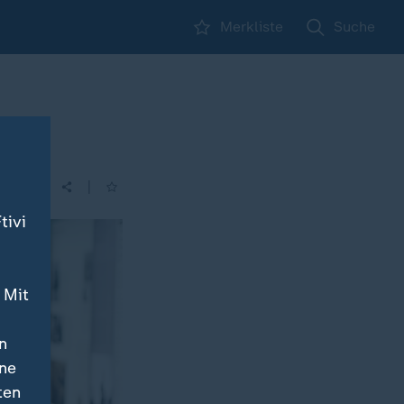
Merkliste
Suche
|
tivi
 Mit
n
ine
ten