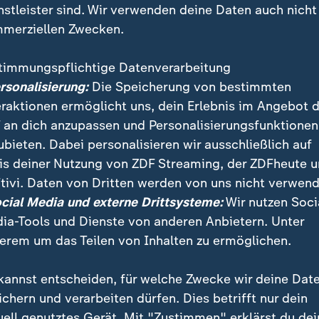
nstleister sind. Wir verwenden deine Daten auch nicht
merziellen Zwecken.
timmungspflichtige Datenverarbeitung
ersonalisierung:
Die Speicherung von bestimmten
eraktionen ermöglicht uns, dein Erlebnis im Angebot 
 an dich anzupassen und Personalisierungsfunktionen
ubieten. Dabei personalisieren wir ausschließlich auf
is deiner Nutzung von ZDF Streaming, der ZDFheute 
n Andrea Riedle leitet das Dokumentationszentrum „T
tivi. Daten von Dritten werden von uns nicht verwend
g Jahre nach Kriegsende ist die Erinnerung an die Nazi
ocial Media und externe Drittsysteme:
Wir nutzen Soci
 mehr.
ia-Tools und Dienste von anderen Anbietern. Unter
erem um das Teilen von Inhalten zu ermöglichen.
kannst entscheiden, für welche Zwecke wir deine Dat
ichern und verarbeiten dürfen. Dies betrifft nur dein
uell genutztes Gerät. Mit "Zustimmen" erklärst du dei