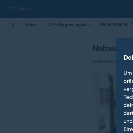
Menü
Nahaufnahme: Hi
Video
ZDF-Morgenmagazin
Nahaufnahm
De
30.04.2025 | 05:30
Um 
prä
ver
Tec
dei
dar
und
Ein