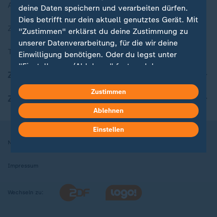
Aktuelle Sendungs-Videos
deine Daten speichern und verarbeiten dürfen.
Dies betrifft nur dein aktuell genutztes Gerät. Mit
ZDFheute Stories
"Zustimmen" erklärst du deine Zustimmung zu
unserer Datenverarbeitung, für die wir deine
Themen im Überblick
Einwilligung benötigen. Oder du legst unter
"Einstellungen/Ablehnen" fest, welchen
ZDFheute Update
Zwecken du deine Zustimmung gibst und
welchen nicht. Deine Datenschutzeinstellungen
Zustimmen
ZDFheute Apps
kannst du jederzeit mit Wirkung für die Zukunft
Ablehnen
in deinen Einstellungen widerrufen oder ändern.
Einstellen
Hier findest du das Impressum.
Nutzungsbedingungen
Datenschutz
Datenschutzeinstellungen
Weitere Informationen findest du in unserer
Datenschutzerklärung.
Impressum
Wechseln zu: