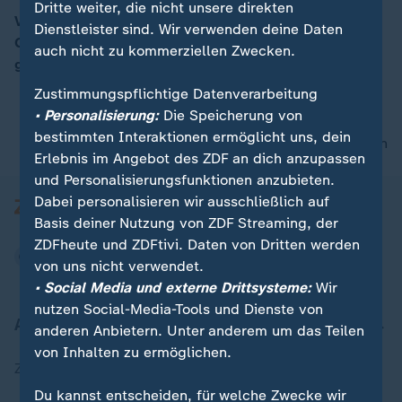
Dritte weiter, die nicht unsere direkten
Veteran Michael Bartscher und Oberst Jochen
Dienstleister sind. Wir verwenden deine Daten
Gumprich im Gespräch über die Kriegstüchtigkeit und
auch nicht zu kommerziellen Zwecken.
00:15
gesellschaftliche Anerkennung der Bundeswehr.
Zustimmungspflichtige Datenverarbeitung
• Personalisierung:
Die Speicherung von
bestimmten Interaktionen ermöglicht uns, dein
nach oben
Erlebnis im Angebot des ZDF an dich anzupassen
und Personalisierungsfunktionen anzubieten.
Dabei personalisieren wir ausschließlich auf
Basis deiner Nutzung von ZDF Streaming, der
ZDFheute und ZDFtivi. Daten von Dritten werden
von uns nicht verwendet.
• Social Media und externe Drittsysteme:
Wir
nutzen Social-Media-Tools und Dienste von
Aktuell bei ZDFheute
anderen Anbietern. Unter anderem um das Teilen
von Inhalten zu ermöglichen.
Zuletzt veröffentlicht
Du kannst entscheiden, für welche Zwecke wir