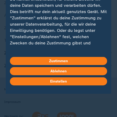
Zuletzt veröffentlicht
deine Daten speichern und verarbeiten dürfen.
Dies betrifft nur dein aktuell genutztes Gerät. Mit
Aktuelle Sendungs-Videos
"Zustimmen" erklärst du deine Zustimmung zu
unserer Datenverarbeitung, für die wir deine
ZDFheute Stories
Einwilligung benötigen. Oder du legst unter
"Einstellungen/Ablehnen" fest, welchen
Themen im Überblick
Zwecken du deine Zustimmung gibst und
welchen nicht. Deine Datenschutzeinstellungen
ZDFheute Update
kannst du jederzeit mit Wirkung für die Zukunft
Zustimmen
in deinen Einstellungen widerrufen oder ändern.
ZDFheute Apps
Ablehnen
Hier findest du das Impressum.
Weitere Informationen findest du in unserer
Einstellen
Datenschutzerklärung.
Nutzungsbedingungen
Datenschutz
Datenschutzeinstellungen
Impressum
Wechseln zu: