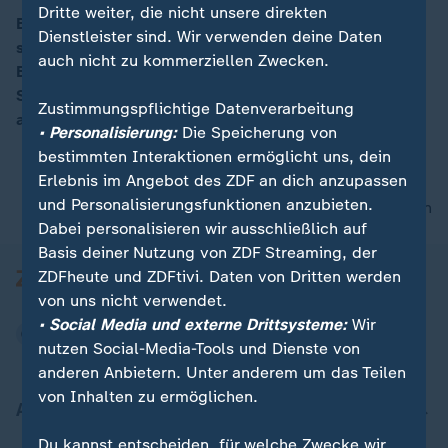
Dritte weiter, die nicht unsere direkten
Besuchspflicht einer KZ-Gedenkstätte für Schüler? Ja,
Dienstleister sind. Wir verwenden deine Daten
sagt Fabian Schön, Generalsekretär
00:16
auch nicht zu kommerziellen Zwecken.
Bundesschülerkonferenz. Prof. Axel Drecoll, Direktor
Stiftung Brandenburgische Gedenkstätten,
Zustimmungspflichtige Datenverarbeitung
argumentiert dagegen.
• Personalisierung:
Die Speicherung von
bestimmten Interaktionen ermöglicht uns, dein
Erlebnis im Angebot des ZDF an dich anzupassen
und Personalisierungsfunktionen anzubieten.
nach oben
Dabei personalisieren wir ausschließlich auf
Basis deiner Nutzung von ZDF Streaming, der
ZDFheute und ZDFtivi. Daten von Dritten werden
von uns nicht verwendet.
• Social Media und externe Drittsysteme:
Wir
nutzen Social-Media-Tools und Dienste von
anderen Anbietern. Unter anderem um das Teilen
von Inhalten zu ermöglichen.
Aktuell bei ZDFheute
Du kannst entscheiden, für welche Zwecke wir