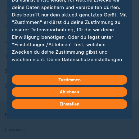
deine Daten speichern und verarbeiten dürfen.
Zuletzt veröffentlicht
Dies betrifft nur dein aktuell genutztes Gerät. Mit
"Zustimmen" erklärst du deine Zustimmung zu
Aktuelle Sendungs-Videos
unserer Datenverarbeitung, für die wir deine
Einwilligung benötigen. Oder du legst unter
ZDFheute Stories
"Einstellungen/Ablehnen" fest, welchen
Zwecken du deine Zustimmung gibst und
Themen im Überblick
welchen nicht. Deine Datenschutzeinstellungen
kannst du jederzeit mit Wirkung für die Zukunft
ZDFheute Update
in deinen Einstellungen widerrufen oder ändern.
Zustimmen
ZDFheute Apps
Hier findest du das Impressum.
Ablehnen
Weitere Informationen findest du in unserer
Datenschutzerklärung.
Einstellen
Nutzungsbedingungen
Datenschutz
Datenschutzeinstellungen
Impressum