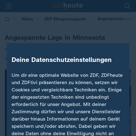
Angespannte Lage 
Video
ZDF-Morgenmagazin
Angespannte Lage in Minnesota
von Heike Slansky
|
Deine Datenschutzeinstellungen
09.01.2026 | 05:30
Um dir eine optimale Website von ZDF, ZDFheute
und ZDFtivi präsentieren zu können, setzen wir
Cookies und vergleichbare Techniken ein. Einige
der eingesetzten Techniken sind unbedingt
erforderlich für unser Angebot. Mit deiner
Zustimmung dürfen wir und unsere Dienstleister
darüber hinaus Informationen auf deinem Gerät
speichern und/oder abrufen. Dabei geben wir
deine Daten ohne deine Einwilligung nicht an