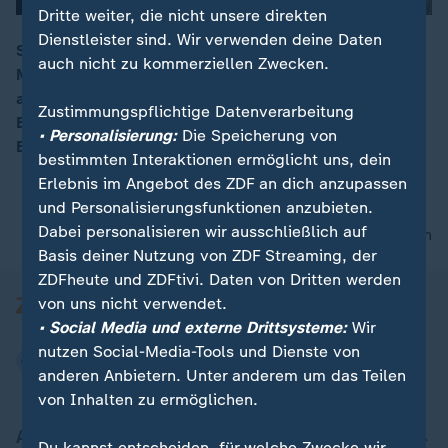
Dritte weiter, die nicht unsere direkten
Dienstleister sind. Wir verwenden deine Daten
Seit ICE-Beamte eine protestierende Bürgerin in
auch nicht zu kommerziellen Zwecken.
Minneapolis erschossen, ist die Lage vor Ort
00:15
angespannt. Sowohl US-Präsident Trump als auch der
Zustimmungspflichtige Datenverarbeitung
Bürgermeister beschuldigen sich jeweils der
• Personalisierung:
Die Speicherung von
Eskalation.
bestimmten Interaktionen ermöglicht uns, dein
Erlebnis im Angebot des ZDF an dich anzupassen
und Personalisierungsfunktionen anzubieten.
Dabei personalisieren wir ausschließlich auf
nach oben
Basis deiner Nutzung von ZDF Streaming, der
ZDFheute und ZDFtivi. Daten von Dritten werden
von uns nicht verwendet.
• Social Media und externe Drittsysteme:
Wir
nutzen Social-Media-Tools und Dienste von
anderen Anbietern. Unter anderem um das Teilen
von Inhalten zu ermöglichen.
Aktuell bei ZDFheute
Du kannst entscheiden, für welche Zwecke wir