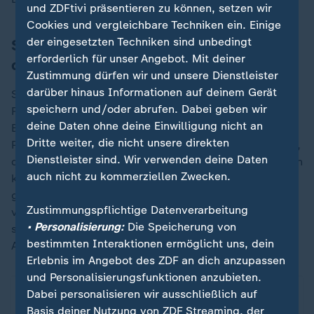
und ZDFtivi präsentieren zu können, setzen wir
Cookies und vergleichbare Techniken ein. Einige
der eingesetzten Techniken sind unbedingt
Schenderlein sieht große Aufwertung
erforderlich für unser Angebot. Mit deiner
des Sports
Zustimmung dürfen wir und unsere Dienstleister
darüber hinaus Informationen auf deinem Gerät
Schenderlein warb für die anstehende Spitzensport-
speichern und/oder abrufen. Dabei geben wir
Reform und auch für die Unterstützung der
deine Daten ohne deine Einwilligung nicht an
Bevölkerung für eine deutsche Olympiabewerbung. In
Dritte weiter, die nicht unsere direkten
Paris habe man die Kraft der Spiele gesehen und auch,
Dienstleister sind. Wir verwenden deine Daten
dass Olympische Spiele im Herzen von Europa toll sein
auch nicht zu kommerziellen Zwecken.
könnten. Es würde einen "Boost geben für das
gesamte Land" und bei der Fußball-EM im
Zustimmungspflichtige Datenverarbeitung
vergangenen Jahr habe man gesehen, wie schön es
• Personalisierung:
Die Speicherung von
sei, mal wieder Gastgeber zu sein und Athleten und
bestimmten Interaktionen ermöglicht uns, dein
Athletinnen aus vielen Ländern willkommen zu heißen.
Erlebnis im Angebot des ZDF an dich anzupassen
und Personalisierungsfunktionen anzubieten.
Dabei personalisieren wir ausschließlich auf
Basis deiner Nutzung von ZDF Streaming, der