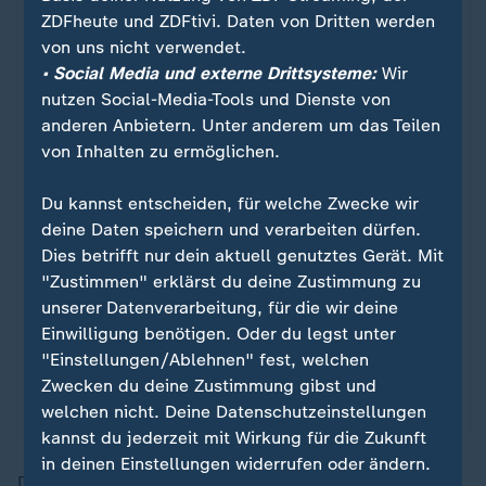
ZDFheute und ZDFtivi. Daten von Dritten werden
von uns nicht verwendet.
• Social Media und externe Drittsysteme:
Wir
nutzen Social-Media-Tools und Dienste von
anderen Anbietern. Unter anderem um das Teilen
von Inhalten zu ermöglichen.
Du kannst entscheiden, für welche Zwecke wir
Erstmals Staatsminister Sport
deine Daten speichern und verarbeiten dürfen.
Das plant die künftige Koalition für
:
Dies betrifft nur dein aktuell genutztes Gerät. Mit
den Sport
"Zustimmen" erklärst du deine Zustimmung zu
unserer Datenverarbeitung, für die wir deine
Schwarz-Rot plant erstmals einen Staatsminister
Einwilligung benötigen. Oder du legst unter
für Sport, der Spitzensport soll effizienter
"Einstellungen/Ablehnen" fest, welchen
gefördert werden. Eine Olympiabewerbung wird
Zwecken du deine Zustimmung gibst und
nachdrücklich unterstützt.
welchen nicht. Deine Datenschutzeinstellungen
kannst du jederzeit mit Wirkung für die Zukunft
in deinen Einstellungen widerrufen oder ändern.
Durch die Schaffung einer Staatsministerin direkt im