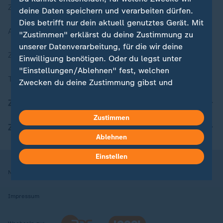
Zuletzt veröffentlicht
deine Daten speichern und verarbeiten dürfen.
Dies betrifft nur dein aktuell genutztes Gerät. Mit
Aktuelle Sendungs-Videos
"Zustimmen" erklärst du deine Zustimmung zu
unserer Datenverarbeitung, für die wir deine
ZDFheute Stories
Einwilligung benötigen. Oder du legst unter
"Einstellungen/Ablehnen" fest, welchen
Themen im Überblick
Zwecken du deine Zustimmung gibst und
welchen nicht. Deine Datenschutzeinstellungen
ZDFheute Update
kannst du jederzeit mit Wirkung für die Zukunft
in deinen Einstellungen widerrufen oder ändern.
Zustimmen
ZDFheute Apps
Ablehnen
Hier findest du das Impressum.
Weitere Informationen findest du in unserer
Einstellen
Datenschutzerklärung.
Nutzungsbedingungen
Datenschutz
Datenschutzeinstellungen
Impressum