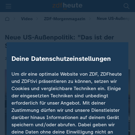
Neue US-Außenpolit
Video
ZDF-Morgenmagazin
Neue US-Außenpolitik: "Das ist der
Supergau"
Deine Datenschutzeinstellungen
|
20.02.2025 | 05:30
Um dir eine optimale Website von ZDF, ZDFheute
und ZDFtivi präsentieren zu können, setzen wir
Cookies und vergleichbare Techniken ein. Einige
der eingesetzten Techniken sind unbedingt
erforderlich für unser Angebot. Mit deiner
Zustimmung dürfen wir und unsere Dienstleister
darüber hinaus Informationen auf deinem Gerät
speichern und/oder abrufen. Dabei geben wir
deine Daten ohne deine Einwilligung nicht an