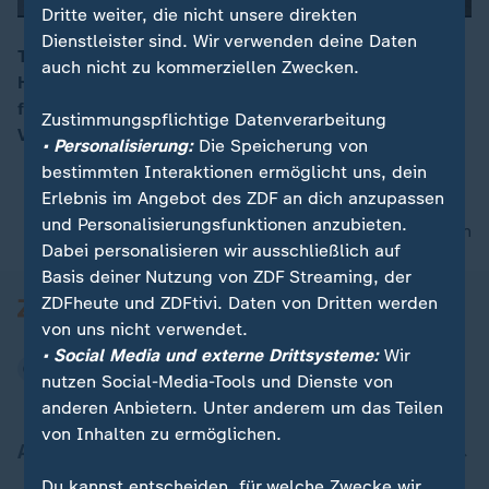
Dritte weiter, die nicht unsere direkten
Dienstleister sind. Wir verwenden deine Daten
Trump habe sich auf die "Seite der autoritären
auch nicht zu kommerziellen Zwecken.
Herrscher geschlagen", was "schmerzhafteste Folgen
00:16
für uns alle" haben werde, sagt Michael Roth, SPD,
Zustimmungspflichtige Datenverarbeitung
Vorsitzender des Auswärtigen Ausschuss‘.
• Personalisierung:
Die Speicherung von
bestimmten Interaktionen ermöglicht uns, dein
Erlebnis im Angebot des ZDF an dich anzupassen
und Personalisierungsfunktionen anzubieten.
nach oben
Dabei personalisieren wir ausschließlich auf
Basis deiner Nutzung von ZDF Streaming, der
ZDFheute und ZDFtivi. Daten von Dritten werden
von uns nicht verwendet.
• Social Media und externe Drittsysteme:
Wir
nutzen Social-Media-Tools und Dienste von
anderen Anbietern. Unter anderem um das Teilen
von Inhalten zu ermöglichen.
Aktuell bei ZDFheute
Du kannst entscheiden, für welche Zwecke wir