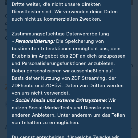
Dritte weiter, die nicht unsere direkten
Dienstleister sind. Wir verwenden deine Daten
Obwohl sich der Waffenstillstand abzeichnete, seien
auch nicht zu kommerziellen Zwecken.
die Menschen "sehr überrascht" gewesen. So habe es
00:14
"Jubelhupen und Freudenschüsse" gegeben, berichtet
Zustimmungspflichtige Datenverarbeitung
Golineh Atai, ZDF-Korrespondentin in Beirut.
• Personalisierung:
Die Speicherung von
bestimmten Interaktionen ermöglicht uns, dein
Erlebnis im Angebot des ZDF an dich anzupassen
und Personalisierungsfunktionen anzubieten.
nach oben
Dabei personalisieren wir ausschließlich auf
Basis deiner Nutzung von ZDF Streaming, der
ZDFheute und ZDFtivi. Daten von Dritten werden
von uns nicht verwendet.
• Social Media und externe Drittsysteme:
Wir
nutzen Social-Media-Tools und Dienste von
anderen Anbietern. Unter anderem um das Teilen
von Inhalten zu ermöglichen.
Aktuell bei ZDFheute
Du kannst entscheiden, für welche Zwecke wir