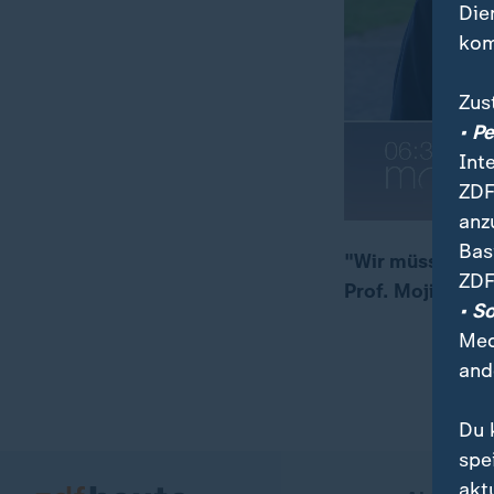
Die
kom
Zus
• P
Int
ZDF
anz
Bas
"Wir müssen die
ZDF
Prof. Mojib Lat
00:16
04:57
• S
Med
and
Du 
spe
akt