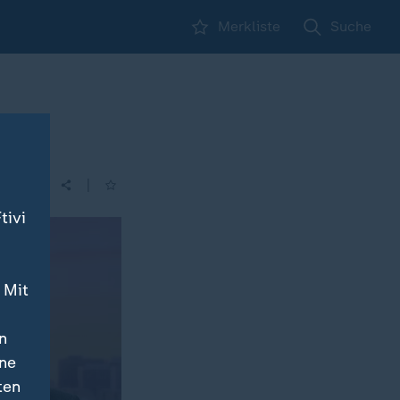
Merkliste
Suche
|
tivi
 Mit
n
ine
ten