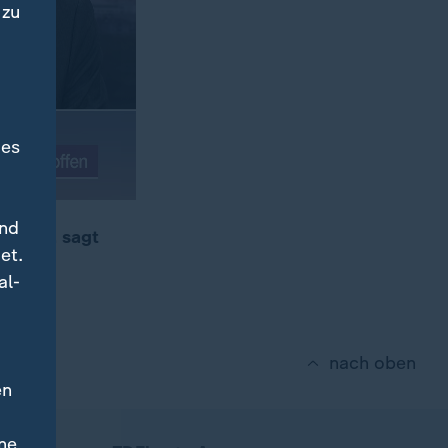
 zu
des
und
ndeln", sagt
et.
al-
nach oben
en
ne