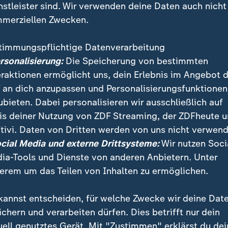
nstleister sind. Wir verwenden deine Daten auch nicht
merziellen Zwecken.
timmungspflichtige Datenverarbeitung
ersonalisierung:
Die Speicherung von bestimmten
eraktionen ermöglicht uns, dein Erlebnis im Angebot 
 an dich anzupassen und Personalisierungsfunktionen
ubieten. Dabei personalisieren wir ausschließlich auf
is deiner Nutzung von ZDF Streaming, der ZDFheute 
 Tatsachen zur Kenntnis nehmen und entsprechend ha
tivi. Daten von Dritten werden von uns nicht verwend
if, Klimaforscher, zum Copernicus-Bericht 2024.
ocial Media und externe Drittsysteme:
Wir nutzen Soci
ia-Tools und Dienste von anderen Anbietern. Unter
erem um das Teilen von Inhalten zu ermöglichen.
kannst entscheiden, für welche Zwecke wir deine Dat
ichern und verarbeiten dürfen. Dies betrifft nur dein
uell genutztes Gerät. Mit "Zustimmen" erklärst du dei