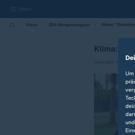
Menü
Klima: "Emission
Video
ZDF-Morgenmagazin
Klima: "Em
De
15.04.2025 | 05:30
Um 
prä
ver
Tec
dei
dar
und
Ein