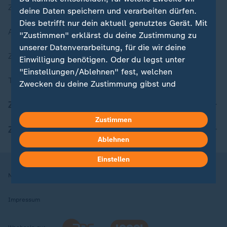
Zuletzt veröffentlicht
deine Daten speichern und verarbeiten dürfen.
Dies betrifft nur dein aktuell genutztes Gerät. Mit
Aktuelle Sendungs-Videos
"Zustimmen" erklärst du deine Zustimmung zu
unserer Datenverarbeitung, für die wir deine
ZDFheute Stories
Einwilligung benötigen. Oder du legst unter
"Einstellungen/Ablehnen" fest, welchen
Themen im Überblick
Zwecken du deine Zustimmung gibst und
welchen nicht. Deine Datenschutzeinstellungen
ZDFheute Update
kannst du jederzeit mit Wirkung für die Zukunft
in deinen Einstellungen widerrufen oder ändern.
Zustimmen
ZDFheute Apps
Ablehnen
Hier findest du das Impressum.
Weitere Informationen findest du in unserer
Einstellen
Datenschutzerklärung.
Nutzungsbedingungen
Datenschutz
Datenschutzeinstellungen
Impressum