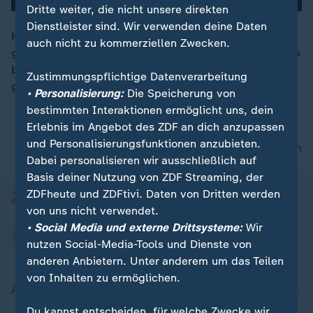
Dritte weiter, die nicht unsere direkten
Dienstleister sind. Wir verwenden deine Daten
Hanna Polonska ist vor dem Krieg in der Ukraine
auch nicht zu kommerziellen Zwecken.
geflohen. Davon hat sie Abgeordneten des Bundestags
00:15
berichtet und klare Forderungen an Deutschland
Zustimmungspflichtige Datenverarbeitung
gestellt.
• Personalisierung:
Die Speicherung von
bestimmten Interaktionen ermöglicht uns, dein
Erlebnis im Angebot des ZDF an dich anzupassen
und Personalisierungsfunktionen anzubieten.
nach oben
Dabei personalisieren wir ausschließlich auf
Basis deiner Nutzung von ZDF Streaming, der
ZDFheute und ZDFtivi. Daten von Dritten werden
von uns nicht verwendet.
• Social Media und externe Drittsysteme:
Wir
nutzen Social-Media-Tools und Dienste von
anderen Anbietern. Unter anderem um das Teilen
von Inhalten zu ermöglichen.
Aktuell bei ZDFheute
Du kannst entscheiden, für welche Zwecke wir