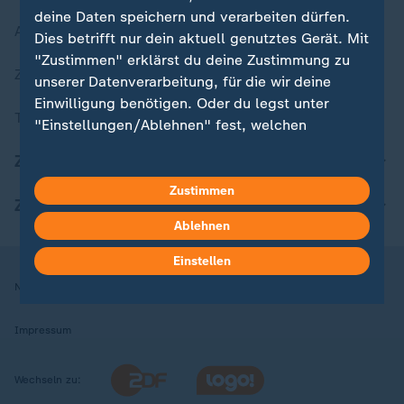
deine Daten speichern und verarbeiten dürfen.
Aktuelle Sendungs-Videos
Dies betrifft nur dein aktuell genutztes Gerät. Mit
"Zustimmen" erklärst du deine Zustimmung zu
ZDFheute Stories
unserer Datenverarbeitung, für die wir deine
Einwilligung benötigen. Oder du legst unter
Themen im Überblick
"Einstellungen/Ablehnen" fest, welchen
Zwecken du deine Zustimmung gibst und
ZDFheute Update
welchen nicht. Deine Datenschutzeinstellungen
kannst du jederzeit mit Wirkung für die Zukunft
Zustimmen
ZDFheute Apps
in deinen Einstellungen widerrufen oder ändern.
Ablehnen
Hier findest du das Impressum.
Einstellen
Weitere Informationen findest du in unserer
Nutzungsbedingungen
Datenschutz
Datenschutzeinstellungen
Datenschutzerklärung.
Impressum
Wechseln zu: