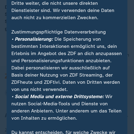
Dritte weiter, die nicht unsere direkten
Die SPD stimmt zum Koalitionsvertrag ab, die
Dienstleister sind. Wir verwenden deine Daten
Stimmung ist jedoch verhalten. Vor allem viele junge
00:11
auch nicht zu kommerziellen Zwecken.
SPD-Mitglieder stehen dem Vertrag skeptisch
gegenüber.
Zustimmungspflichtige Datenverarbeitung
• Personalisierung:
Die Speicherung von
bestimmten Interaktionen ermöglicht uns, dein
Erlebnis im Angebot des ZDF an dich anzupassen
nach oben
und Personalisierungsfunktionen anzubieten.
Dabei personalisieren wir ausschließlich auf
Basis deiner Nutzung von ZDF Streaming, der
ZDFheute und ZDFtivi. Daten von Dritten werden
von uns nicht verwendet.
• Social Media und externe Drittsysteme:
Wir
nutzen Social-Media-Tools und Dienste von
anderen Anbietern. Unter anderem um das Teilen
Aktuell bei ZDFheute
von Inhalten zu ermöglichen.
Zuletzt veröffentlicht
Du kannst entscheiden, für welche Zwecke wir