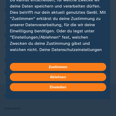
deine Daten speichern und verarbeiten dürfen.
Zuletzt veröffentlicht
Dies betrifft nur dein aktuell genutztes Gerät. Mit
"Zustimmen" erklärst du deine Zustimmung zu
Aktuelle Sendungs-Videos
unserer Datenverarbeitung, für die wir deine
Einwilligung benötigen. Oder du legst unter
ZDFheute Stories
"Einstellungen/Ablehnen" fest, welchen
Zwecken du deine Zustimmung gibst und
Themen im Überblick
welchen nicht. Deine Datenschutzeinstellungen
kannst du jederzeit mit Wirkung für die Zukunft
ZDFheute Update
in deinen Einstellungen widerrufen oder ändern.
Zustimmen
ZDFheute Apps
Hier findest du das Impressum.
Ablehnen
Weitere Informationen findest du in unserer
Datenschutzerklärung.
Einstellen
Nutzungsbedingungen
Datenschutz
Datenschutzeinstellungen
Impressum