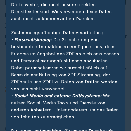
Dritte weiter, die nicht unsere direkten
Dienstleister sind. Wir verwenden deine Daten
Laut Bericht war 2024 das wärmste jemals gemessene
auch nicht zu kommerziellen Zwecken.
Jahr in Europa. Viele Städte sind von Hitze und
00:16
Trockenheit betroffen, aber auch
Zustimmungspflichtige Datenverarbeitung
Extremwetterereignisse, wie Starkregen, werden immer
• Personalisierung:
Die Speicherung von
häufiger.
bestimmten Interaktionen ermöglicht uns, dein
Erlebnis im Angebot des ZDF an dich anzupassen
und Personalisierungsfunktionen anzubieten.
Dabei personalisieren wir ausschließlich auf
nach oben
Basis deiner Nutzung von ZDF Streaming, der
ZDFheute und ZDFtivi. Daten von Dritten werden
von uns nicht verwendet.
• Social Media und externe Drittsysteme:
Wir
nutzen Social-Media-Tools und Dienste von
anderen Anbietern. Unter anderem um das Teilen
von Inhalten zu ermöglichen.
Aktuell bei ZDFheute
Du kannst entscheiden, für welche Zwecke wir