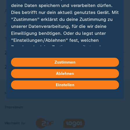
deine Daten speichern und verarbeiten dürfen.
Aktuelle Sendungs-Videos
Dies betrifft nur dein aktuell genutztes Gerät. Mit
"Zustimmen" erklärst du deine Zustimmung zu
ZDFheute Stories
unserer Datenverarbeitung, für die wir deine
Einwilligung benötigen. Oder du legst unter
Themen im Überblick
"Einstellungen/Ablehnen" fest, welchen
Zwecken du deine Zustimmung gibst und
ZDFheute Update
welchen nicht. Deine Datenschutzeinstellungen
kannst du jederzeit mit Wirkung für die Zukunft
Zustimmen
ZDFheute Apps
in deinen Einstellungen widerrufen oder ändern.
Ablehnen
Hier findest du das Impressum.
Einstellen
Weitere Informationen findest du in unserer
Nutzungsbedingungen
Datenschutz
Datenschutzeinstellungen
Datenschutzerklärung.
Impressum
Wechseln zu: