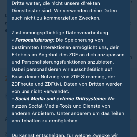
Dritte weiter, die nicht unsere direkten
Dienstleister sind. Wir verwenden deine Daten
Die ehemalige Leistungsturnerin Kim Bui setzt sich
auch nicht zu kommerziellen Zwecken.
gegen den Machtmissbrauch von Trainern im Turnsport
00:15
ein. Darüber spricht sie im moma-Interview.
Zustimmungspflichtige Datenverarbeitung
• Personalisierung:
Die Speicherung von
bestimmten Interaktionen ermöglicht uns, dein
Erlebnis im Angebot des ZDF an dich anzupassen
nach oben
und Personalisierungsfunktionen anzubieten.
Dabei personalisieren wir ausschließlich auf
Basis deiner Nutzung von ZDF Streaming, der
ZDFheute und ZDFtivi. Daten von Dritten werden
von uns nicht verwendet.
• Social Media und externe Drittsysteme:
Wir
nutzen Social-Media-Tools und Dienste von
anderen Anbietern. Unter anderem um das Teilen
Aktuell bei ZDFheute
von Inhalten zu ermöglichen.
Zuletzt veröffentlicht
Du kannst entscheiden, für welche Zwecke wir