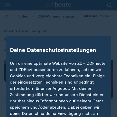
Missbrauch im Turn
Video
ZDF-Morgenmagazin
Missbrauch im Turnsport
Kim Bui: "Leistung mit Respekt"
:
Deine Datenschutzeinstellungen
|
04.02.2025 | 05:30
Um dir eine optimale Website von ZDF, ZDFheute
und ZDFtivi präsentieren zu können, setzen wir
Cookies und vergleichbare Techniken ein. Einige
der eingesetzten Techniken sind unbedingt
erforderlich für unser Angebot. Mit deiner
Zustimmung dürfen wir und unsere Dienstleister
darüber hinaus Informationen auf deinem Gerät
speichern und/oder abrufen. Dabei geben wir
deine Daten ohne deine Einwilligung nicht an