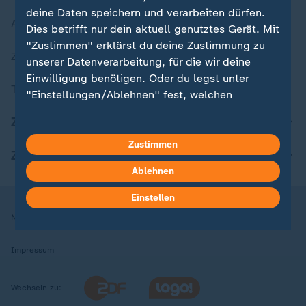
deine Daten speichern und verarbeiten dürfen.
Aktuelle Sendungs-Videos
Dies betrifft nur dein aktuell genutztes Gerät. Mit
"Zustimmen" erklärst du deine Zustimmung zu
ZDFheute Stories
unserer Datenverarbeitung, für die wir deine
Einwilligung benötigen. Oder du legst unter
Themen im Überblick
"Einstellungen/Ablehnen" fest, welchen
Zwecken du deine Zustimmung gibst und
ZDFheute Update
welchen nicht. Deine Datenschutzeinstellungen
kannst du jederzeit mit Wirkung für die Zukunft
Zustimmen
ZDFheute Apps
in deinen Einstellungen widerrufen oder ändern.
Ablehnen
Hier findest du das Impressum.
Einstellen
Weitere Informationen findest du in unserer
Nutzungsbedingungen
Datenschutz
Datenschutzeinstellungen
Datenschutzerklärung.
Impressum
Wechseln zu: