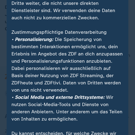
Dritte weiter, die nicht unsere direkten
Der chilenisch-US-amerikanische Opernsänger
Dienstleister sind. Wir verwenden deine Daten
Jonathan Tetelman begeistert weltweit Fans mit seiner
00:15
auch nicht zu kommerziellen Zwecken.
unverwechselbaren Stimme. Im moma café ist er zu
Gast mit "Ave Maria".
Zustimmungspflichtige Datenverarbeitung
• Personalisierung:
Die Speicherung von
bestimmten Interaktionen ermöglicht uns, dein
Erlebnis im Angebot des ZDF an dich anzupassen
nach oben
und Personalisierungsfunktionen anzubieten.
Dabei personalisieren wir ausschließlich auf
Basis deiner Nutzung von ZDF Streaming, der
ZDFheute und ZDFtivi. Daten von Dritten werden
von uns nicht verwendet.
• Social Media und externe Drittsysteme:
Wir
nutzen Social-Media-Tools und Dienste von
anderen Anbietern. Unter anderem um das Teilen
Aktuell bei ZDFheute
von Inhalten zu ermöglichen.
Zuletzt veröffentlicht
Du kannst entscheiden, für welche Zwecke wir