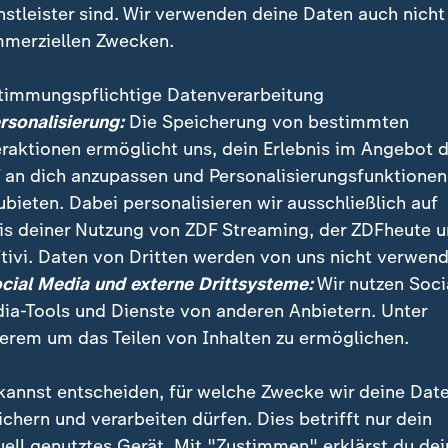
nstleister sind. Wir verwenden deine Daten auch nicht
merziellen Zwecken.
timmungspflichtige Datenverarbeitung
ersonalisierung:
Die Speicherung von bestimmten
eraktionen ermöglicht uns, dein Erlebnis im Angebot 
 an dich anzupassen und Personalisierungsfunktionen
ubieten. Dabei personalisieren wir ausschließlich auf
is deiner Nutzung von ZDF Streaming, der ZDFheute 
gen sei ein wirtschaftliches Vorhaben mit großen Ri
tivi. Daten von Dritten werden von uns nicht verwend
, "wie die Mittel eingesetzt werden", so der
ocial Media und externe Drittsysteme:
Wir nutzen Soci
nschaftler Prof. Jörg Rocholl.
ia-Tools und Dienste von anderen Anbietern. Unter
erem um das Teilen von Inhalten zu ermöglichen.
kannst entscheiden, für welche Zwecke wir deine Dat
ichern und verarbeiten dürfen. Dies betrifft nur dein
uell genutztes Gerät. Mit "Zustimmen" erklärst du dei