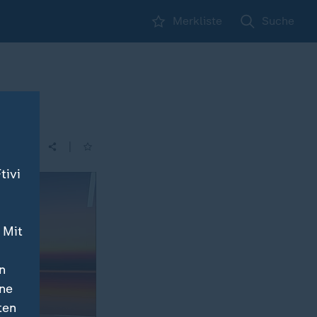
Merkliste
Suche
|
tivi
 Mit
n
ine
ten