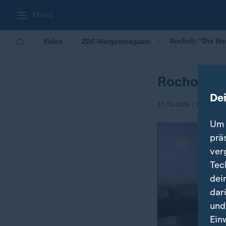
Menü
Rocholl: "Die Ri
Video
ZDF-Morgenmagazin
Rocholl: "
De
17.03.2025 | 08:49
Um 
prä
ver
Tec
dei
dar
und
Ein