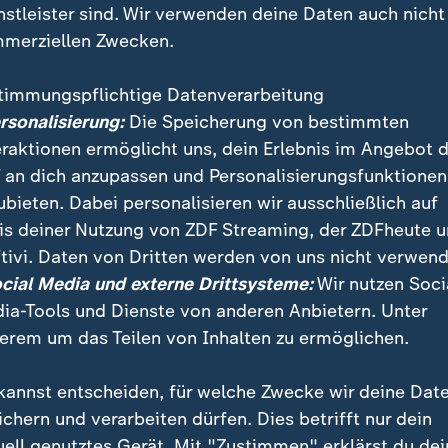
nstleister sind. Wir verwenden deine Daten auch nicht
merziellen Zwecken.
timmungspflichtige Datenverarbeitung
ersonalisierung:
Die Speicherung von bestimmten
eraktionen ermöglicht uns, dein Erlebnis im Angebot 
 an dich anzupassen und Personalisierungsfunktionen
ubieten. Dabei personalisieren wir ausschließlich auf
is deiner Nutzung von ZDF Streaming, der ZDFheute 
ündigen Gesprächen ist weiter kein Ende der vierten
tivi. Daten von Dritten werden von uns nicht verwend
de in der Metall- und Elektroindustrie absehbar. "Im
ocial Media und externe Drittsysteme:
Wir nutzen Soci
e Einigung in Sicht", so ZDF-Reporter Sven Rieken.
ia-Tools und Dienste von anderen Anbietern. Unter
erem um das Teilen von Inhalten zu ermöglichen.
kannst entscheiden, für welche Zwecke wir deine Dat
ichern und verarbeiten dürfen. Dies betrifft nur dein
uell genutztes Gerät. Mit "Zustimmen" erklärst du dei