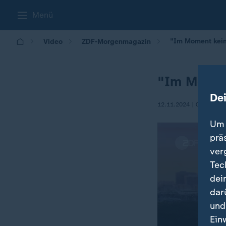
Menü
"Im Moment kein
Video
ZDF-Morgenmagazin
"Im Moment
De
12.11.2024 | 05:30
Um 
prä
ver
Tec
dei
dar
und
Ein