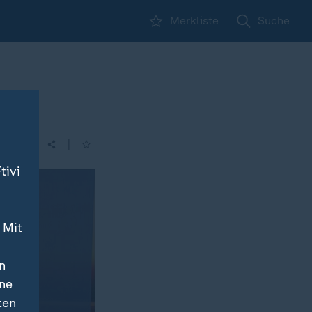
Merkliste
Suche
|
tivi
 Mit
n
ine
ten