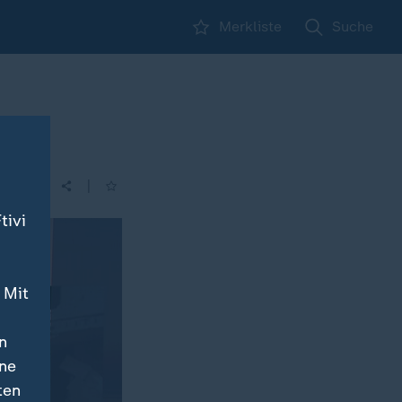
Merkliste
Suche
|
tivi
 Mit
n
ine
ten