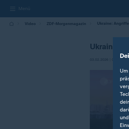
Menü
Ukraine: Angriff
Video
ZDF-Morgenmagazin
Ukraine: A
De
03.02.2026 | 05:30
Um 
prä
ver
Tec
dei
dar
und
Ein