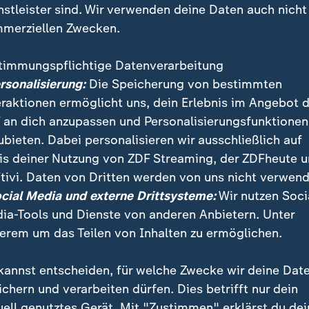
nstleister sind. Wir verwenden deine Daten auch nicht
merziellen Zwecken.
timmungspflichtige Datenverarbeitung
ersonalisierung:
Die Speicherung von bestimmten
eraktionen ermöglicht uns, dein Erlebnis im Angebot 
 an dich anzupassen und Personalisierungsfunktionen
ubieten. Dabei personalisieren wir ausschließlich auf
is deiner Nutzung von ZDF Streaming, der ZDFheute 
it diesen Angriffen ganz klargemacht, was es von de
tivi. Daten von Dritten werden von uns nicht verwend
ch erwartet, nämlich: klein beigeben", berichtet ZDF
ocial Media und externe Drittsysteme:
Wir nutzen Soci
en geplanten Friedensverhandlungen.
ia-Tools und Dienste von anderen Anbietern. Unter
erem um das Teilen von Inhalten zu ermöglichen.
kannst entscheiden, für welche Zwecke wir deine Dat
ichern und verarbeiten dürfen. Dies betrifft nur dein
uell genutztes Gerät. Mit "Zustimmen" erklärst du dei