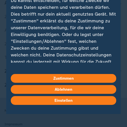
Du kannst entscheiden, für welche Zwecke wir
Aktuell bei ZDFheute
deine Daten speichern und verarbeiten dürfen.
Dies betrifft nur dein aktuell genutztes Gerät. Mit
Zuletzt veröffentlicht
"Zustimmen" erklärst du deine Zustimmung zu
unserer Datenverarbeitung, für die wir deine
Aktuelle Sendungs-Videos
Einwilligung benötigen. Oder du legst unter
"Einstellungen/Ablehnen" fest, welchen
ZDFheute Stories
Zwecken du deine Zustimmung gibst und
welchen nicht. Deine Datenschutzeinstellungen
Themen im Überblick
kannst du jederzeit mit Wirkung für die Zukunft
in deinen Einstellungen widerrufen oder ändern.
ZDFheute Update
Zustimmen
Hier findest du das Impressum.
ZDFheute Apps
Weitere Informationen findest du in unserer
Ablehnen
Datenschutzerklärung.
Einstellen
Nutzungsbedingungen
Datenschutz
Datenschutzeinstellungen
Impressum