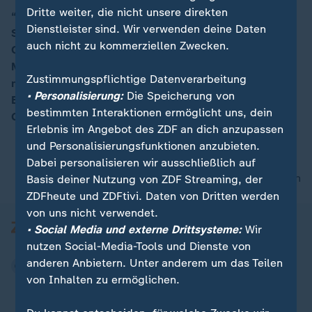
Dritte weiter, die nicht unsere direkten
“Wir können ja nicht das Gefühl der Menschen mit
Dienstleister sind. Wir verwenden deine Daten
Statistiken wegignorieren“, so Gwendolin von der
00:16
auch nicht zu kommerziellen Zwecken.
Osten, Polizeipräsidentin Hannover. Gerade bei
Menschen mit Migrationshintergund sei der Wunsch
Zustimmungspflichtige Datenverarbeitung
nach einer "fairen, respekvollen und gleichen
• Personalisierung:
Die Speicherung von
Behandlung" stark, sagt Anwar Hadeed,
bestimmten Interaktionen ermöglicht uns, dein
Geschäftsführer AG Migrantinnen und Migranten.
Erlebnis im Angebot des ZDF an dich anzupassen
und Personalisierungsfunktionen anzubieten.
Dabei personalisieren wir ausschließlich auf
nach oben
Basis deiner Nutzung von ZDF Streaming, der
ZDFheute und ZDFtivi. Daten von Dritten werden
von uns nicht verwendet.
• Social Media und externe Drittsysteme:
Wir
nutzen Social-Media-Tools und Dienste von
anderen Anbietern. Unter anderem um das Teilen
von Inhalten zu ermöglichen.