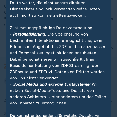
Dritte weiter, die nicht unsere direkten
Guacáyo ist eine Indie-Band aus Hamburg. Im moma
Dienstleister sind. Wir verwenden deine Daten
Café stehen die Vier auf der Bühne mit ihrem Song
00:15
auch nicht zu kommerziellen Zwecken.
"Wind Down" aus ihrem aktuellem Debütalbum "Indigo
Sky".
Zustimmungspflichtige Datenverarbeitung
• Personalisierung:
Die Speicherung von
bestimmten Interaktionen ermöglicht uns, dein
Erlebnis im Angebot des ZDF an dich anzupassen
nach oben
und Personalisierungsfunktionen anzubieten.
Dabei personalisieren wir ausschließlich auf
Basis deiner Nutzung von ZDF Streaming, der
ZDFheute und ZDFtivi. Daten von Dritten werden
von uns nicht verwendet.
• Social Media und externe Drittsysteme:
Wir
nutzen Social-Media-Tools und Dienste von
anderen Anbietern. Unter anderem um das Teilen
Aktuell bei ZDFheute
von Inhalten zu ermöglichen.
Zuletzt veröffentlicht
Du kannst entscheiden, für welche Zwecke wir