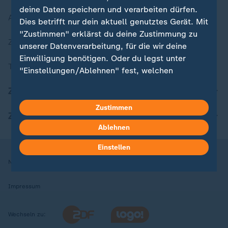
deine Daten speichern und verarbeiten dürfen.
Aktuelle Sendungs-Videos
Dies betrifft nur dein aktuell genutztes Gerät. Mit
"Zustimmen" erklärst du deine Zustimmung zu
ZDFheute Stories
unserer Datenverarbeitung, für die wir deine
Einwilligung benötigen. Oder du legst unter
Themen im Überblick
"Einstellungen/Ablehnen" fest, welchen
Zwecken du deine Zustimmung gibst und
ZDFheute Update
welchen nicht. Deine Datenschutzeinstellungen
kannst du jederzeit mit Wirkung für die Zukunft
Zustimmen
ZDFheute Apps
in deinen Einstellungen widerrufen oder ändern.
Ablehnen
Hier findest du das Impressum.
Einstellen
Weitere Informationen findest du in unserer
Nutzungsbedingungen
Datenschutz
Datenschutzeinstellungen
Datenschutzerklärung.
Impressum
Wechseln zu: