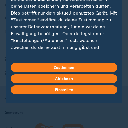
Zuletzt veröffentlicht
deine Daten speichern und verarbeiten dürfen.
Dies betrifft nur dein aktuell genutztes Gerät. Mit
Aktuelle Sendungs-Videos
"Zustimmen" erklärst du deine Zustimmung zu
unserer Datenverarbeitung, für die wir deine
ZDFheute Stories
Einwilligung benötigen. Oder du legst unter
"Einstellungen/Ablehnen" fest, welchen
Themen im Überblick
Zwecken du deine Zustimmung gibst und
welchen nicht. Deine Datenschutzeinstellungen
ZDFheute Update
kannst du jederzeit mit Wirkung für die Zukunft
in deinen Einstellungen widerrufen oder ändern.
Zustimmen
ZDFheute Apps
Ablehnen
Hier findest du das Impressum.
Weitere Informationen findest du in unserer
Einstellen
Datenschutzerklärung.
Nutzungsbedingungen
Datenschutz
Datenschutzeinstellungen
Impressum