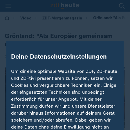
Grönland: "Als Eu
Video
ZDF-Morgenmagazin
Grönland: "Als Europäer gemeinsam
dastehen"
Deine Datenschutzeinstellungen
|
08.01.2026 | 05:30
Um dir eine optimale Website von ZDF, ZDFheute
und ZDFtivi präsentieren zu können, setzen wir
Cookies und vergleichbare Techniken ein. Einige
der eingesetzten Techniken sind unbedingt
erforderlich für unser Angebot. Mit deiner
Zustimmung dürfen wir und unsere Dienstleister
darüber hinaus Informationen auf deinem Gerät
speichern und/oder abrufen. Dabei geben wir
deine Daten ohne deine Einwilligung nicht an