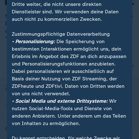
Dritte weiter, die nicht unsere direkten
Dienstleister sind. Wir verwenden deine Daten
Sicherheitsexperte Nico Lange hält die Sorgen um eine
auch nicht zu kommerziellen Zwecken.
Invasion Grönlands für "übertrieben". Vielmehr würden
00:15
die Amerikaner in naher Zukunft den Grönländer*innen
Zustimmungspflichtige Datenverarbeitung
"ein Angebot machen - für eine Art Konföderation".
• Personalisierung:
Die Speicherung von
bestimmten Interaktionen ermöglicht uns, dein
Erlebnis im Angebot des ZDF an dich anzupassen
und Personalisierungsfunktionen anzubieten.
nach oben
Dabei personalisieren wir ausschließlich auf
Basis deiner Nutzung von ZDF Streaming, der
ZDFheute und ZDFtivi. Daten von Dritten werden
von uns nicht verwendet.
• Social Media und externe Drittsysteme:
Wir
nutzen Social-Media-Tools und Dienste von
anderen Anbietern. Unter anderem um das Teilen
von Inhalten zu ermöglichen.
Aktuell bei ZDFheute
Du kannst entscheiden, für welche Zwecke wir