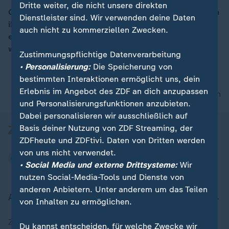
Dritte weiter, die nicht unsere direkten
Gisèle Pelicot überlebte jahrelangen Missbrauch durch
Dienstleister sind. Wir verwenden deine Daten
ihren Mann und 50 Komplizen. In ihren Memoiren
00:15
auch nicht zu kommerziellen Zwecken.
erzählt sie vom Wiederaufbau ihres Lebens – mutig,
würdevoll, gegen Scham und Schweigen.
Zustimmungspflichtige Datenverarbeitung
• Personalisierung:
Die Speicherung von
bestimmten Interaktionen ermöglicht uns, dein
Erlebnis im Angebot des ZDF an dich anzupassen
nach oben
und Personalisierungsfunktionen anzubieten.
Dabei personalisieren wir ausschließlich auf
Basis deiner Nutzung von ZDF Streaming, der
ZDFheute und ZDFtivi. Daten von Dritten werden
von uns nicht verwendet.
• Social Media und externe Drittsysteme:
Wir
nutzen Social-Media-Tools und Dienste von
anderen Anbietern. Unter anderem um das Teilen
Aktuell bei ZDFheute
von Inhalten zu ermöglichen.
Zuletzt veröffentlicht
Du kannst entscheiden, für welche Zwecke wir