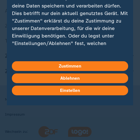
deine Daten speichern und verarbeiten dürfen.
Aktuelle Sendungs-Videos
Dies betrifft nur dein aktuell genutztes Gerät. Mit
"Zustimmen" erklärst du deine Zustimmung zu
ZDFheute Stories
unserer Datenverarbeitung, für die wir deine
Einwilligung benötigen. Oder du legst unter
Themen im Überblick
"Einstellungen/Ablehnen" fest, welchen
Zwecken du deine Zustimmung gibst und
ZDFheute Update
welchen nicht. Deine Datenschutzeinstellungen
kannst du jederzeit mit Wirkung für die Zukunft
Zustimmen
ZDFheute Apps
in deinen Einstellungen widerrufen oder ändern.
Ablehnen
Hier findest du das Impressum.
Einstellen
Weitere Informationen findest du in unserer
Nutzungsbedingungen
Datenschutz
Datenschutzeinstellungen
Datenschutzerklärung.
Impressum
Wechseln zu: