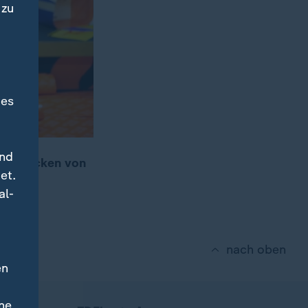
 zu
des
und
m Verpacken von
et.
een.
al-
nach oben
en
ne