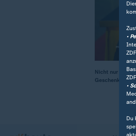
Die
kom
Zus
• P
Int
ZDF
anz
Bas
Nicht nur verzi
ZDF
Geschenken, auc
00:05
02:25
• S
Med
and
Du 
spe
akt