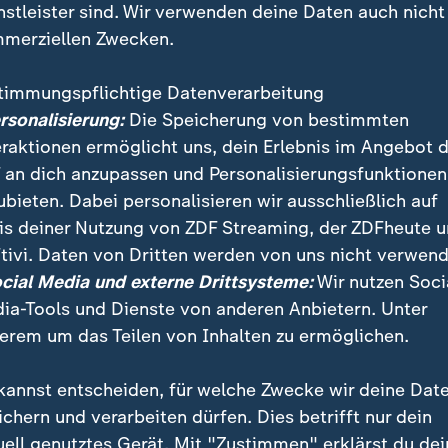
nstleister sind. Wir verwenden deine Daten auch nicht
merziellen Zwecken.
timmungspflichtige Datenverarbeitung
ersonalisierung:
Die Speicherung von bestimmten
eraktionen ermöglicht uns, dein Erlebnis im Angebot 
 an dich anzupassen und Personalisierungsfunktionen
ubieten. Dabei personalisieren wir ausschließlich auf
is deiner Nutzung von ZDF Streaming, der ZDFheute 
ertes Zeitungspapier oder alte Comics eignen sich zu
tivi. Daten von Dritten werden von uns nicht verwend
h Tücher oder alte Tetrapacks. Wir zeigen ein paar Id
ocial Media und externe Drittsysteme:
Wir nutzen Soci
ia-Tools und Dienste von anderen Anbietern. Unter
erem um das Teilen von Inhalten zu ermöglichen.
kannst entscheiden, für welche Zwecke wir deine Dat
ichern und verarbeiten dürfen. Dies betrifft nur dein
uell genutztes Gerät. Mit "Zustimmen" erklärst du dei