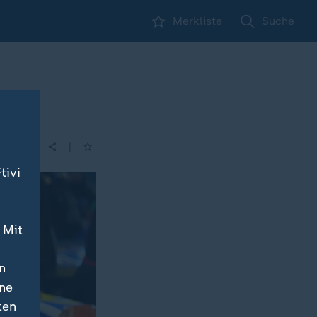
Merkliste
Suche
|
| 05:30
tivi
 Mit
n
ine
ten