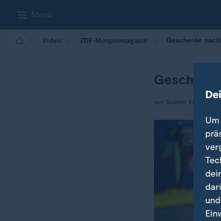
Menü
Geschenke nachh
Video
ZDF-Morgenmagazin
Geschenke
De
von Susann Knakowske
Um 
prä
ver
Tec
dei
dar
und
Ein