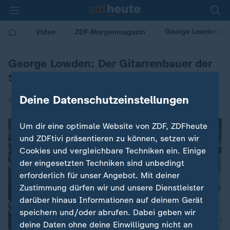
George Lowden: Der
Video
ZDF-Morgenmagazin
George Lowden: Der Gitarrenbauer der
Stars
Deine Datenschutzeinstellungen
|
03.02.2026 | 05:30
Um dir eine optimale Website von ZDF, ZDFheute
und ZDFtivi präsentieren zu können, setzen wir
Cookies und vergleichbare Techniken ein. Einige
der eingesetzten Techniken sind unbedingt
erforderlich für unser Angebot. Mit deiner
Zustimmung dürfen wir und unsere Dienstleister
darüber hinaus Informationen auf deinem Gerät
speichern und/oder abrufen. Dabei geben wir
deine Daten ohne deine Einwilligung nicht an