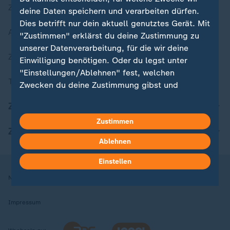
Zuletzt veröffentlicht
deine Daten speichern und verarbeiten dürfen.
Dies betrifft nur dein aktuell genutztes Gerät. Mit
Aktuelle Sendungs-Videos
"Zustimmen" erklärst du deine Zustimmung zu
unserer Datenverarbeitung, für die wir deine
ZDFheute Stories
Einwilligung benötigen. Oder du legst unter
"Einstellungen/Ablehnen" fest, welchen
Themen im Überblick
Zwecken du deine Zustimmung gibst und
welchen nicht. Deine Datenschutzeinstellungen
ZDFheute Update
kannst du jederzeit mit Wirkung für die Zukunft
in deinen Einstellungen widerrufen oder ändern.
Zustimmen
ZDFheute Apps
Ablehnen
Hier findest du das Impressum.
Weitere Informationen findest du in unserer
Einstellen
Datenschutzerklärung.
Nutzungsbedingungen
Datenschutz
Datenschutzeinstellungen
Impressum