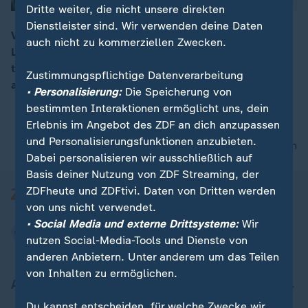
Dritte weiter, die nicht unsere direkten
Dienstleister sind. Wir verwenden deine Daten
Vor 100 Jahren noch eine Kirchenbank, heute eine
auch nicht zu kommerziellen Zwecken.
Luxusgitarre: George Lowden baut Gitarren, die
00:16
tausende Euro kosten. Stars wie Ed Sheeran schwören
Zustimmungspflichtige Datenverarbeitung
auf den besonderen Sound einer Lowden.
• Personalisierung:
Die Speicherung von
bestimmten Interaktionen ermöglicht uns, dein
Erlebnis im Angebot des ZDF an dich anzupassen
und Personalisierungsfunktionen anzubieten.
nach oben
Dabei personalisieren wir ausschließlich auf
Basis deiner Nutzung von ZDF Streaming, der
ZDFheute und ZDFtivi. Daten von Dritten werden
von uns nicht verwendet.
• Social Media und externe Drittsysteme:
Wir
nutzen Social-Media-Tools und Dienste von
anderen Anbietern. Unter anderem um das Teilen
von Inhalten zu ermöglichen.
Aktuell bei ZDFheute
Du kannst entscheiden, für welche Zwecke wir