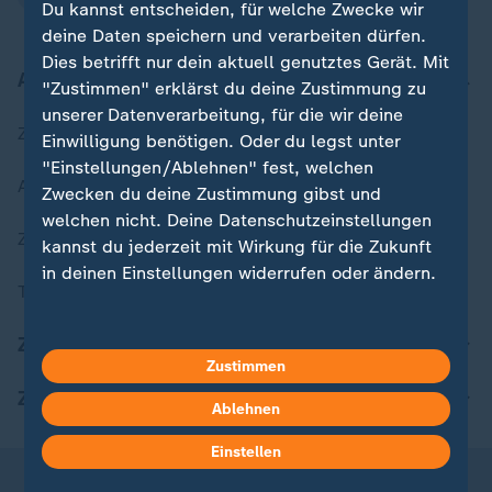
Du kannst entscheiden, für welche Zwecke wir
deine Daten speichern und verarbeiten dürfen.
Dies betrifft nur dein aktuell genutztes Gerät. Mit
Aktuell bei ZDFheute
"Zustimmen" erklärst du deine Zustimmung zu
unserer Datenverarbeitung, für die wir deine
Zuletzt veröffentlicht
Einwilligung benötigen. Oder du legst unter
"Einstellungen/Ablehnen" fest, welchen
Aktuelle Sendungs-Videos
Zwecken du deine Zustimmung gibst und
welchen nicht. Deine Datenschutzeinstellungen
ZDFheute Stories
kannst du jederzeit mit Wirkung für die Zukunft
in deinen Einstellungen widerrufen oder ändern.
Themen im Überblick
Hier findest du das Impressum.
ZDFheute Update
Weitere Informationen findest du in unserer
Zustimmen
Datenschutzerklärung.
ZDFheute Apps
Ablehnen
Einstellen