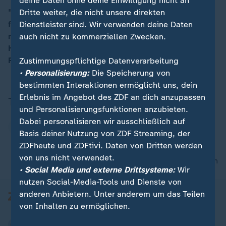
deine Daten ohne deine Einwilligung nicht an
"Es geht darum, da eine gemeinsame Sprache zu
Dritte weiter, die nicht unsere direkten
finden, sich genau abzustimmen, damit der Westen
Dienstleister sind. Wir verwenden deine Daten
00:16
minus USA geschlossen bleibt ", so ZDF-
auch nicht zu kommerziellen Zwecken.
Hauptstadtstudiokorrespondent Andreas Kynast in
Fiuggi, Italien.
Zustimmungspflichtige Datenverarbeitung
• Personalisierung:
Die Speicherung von
bestimmten Interaktionen ermöglicht uns, dein
Erlebnis im Angebot des ZDF an dich anzupassen
Thema
und Personalisierungsfunktionen anzubieten.
Dabei personalisieren wir ausschließlich auf
G7
Basis deiner Nutzung von ZDF Streaming, der
ZDFheute und ZDFtivi. Daten von Dritten werden
von uns nicht verwendet.
nach oben
• Social Media und externe Drittsysteme:
Wir
nutzen Social-Media-Tools und Dienste von
anderen Anbietern. Unter anderem um das Teilen
von Inhalten zu ermöglichen.