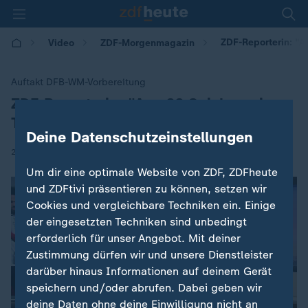
ZDF-Reporterin: "A
Video
ZDF-Morgenmagazin
Auftakt DFB-WM-Vorbereitung
ZDF-Reporterin: "Aus 26 Spielern ein
:
Team kreieren"
Deine Datenschutzeinstellungen
|
27.05.2026 | 05:30
Um dir eine optimale Website von ZDF, ZDFheute
und ZDFtivi präsentieren zu können, setzen wir
Cookies und vergleichbare Techniken ein. Einige
der eingesetzten Techniken sind unbedingt
erforderlich für unser Angebot. Mit deiner
Zustimmung dürfen wir und unsere Dienstleister
darüber hinaus Informationen auf deinem Gerät
speichern und/oder abrufen. Dabei geben wir
deine Daten ohne deine Einwilligung nicht an