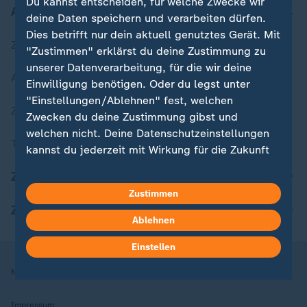
Du kannst entscheiden, für welche Zwecke wir
Aktuell bei ZDFheute
deine Daten speichern und verarbeiten dürfen.
Dies betrifft nur dein aktuell genutztes Gerät. Mit
Zuletzt veröffentlicht
"Zustimmen" erklärst du deine Zustimmung zu
unserer Datenverarbeitung, für die wir deine
Aktuelle Sendungs-Videos
Einwilligung benötigen. Oder du legst unter
"Einstellungen/Ablehnen" fest, welchen
ZDFheute Stories
Zwecken du deine Zustimmung gibst und
welchen nicht. Deine Datenschutzeinstellungen
Themen im Überblick
kannst du jederzeit mit Wirkung für die Zukunft
in deinen Einstellungen widerrufen oder ändern.
ZDFheute Update
Zustimmen
Hier findest du das Impressum.
ZDFheute Apps
Weitere Informationen findest du in unserer
Ablehnen
Datenschutzerklärung.
Einstellen
Nutzungsbedingungen
Datenschutz
Datenschutzeinstellungen
Impressum