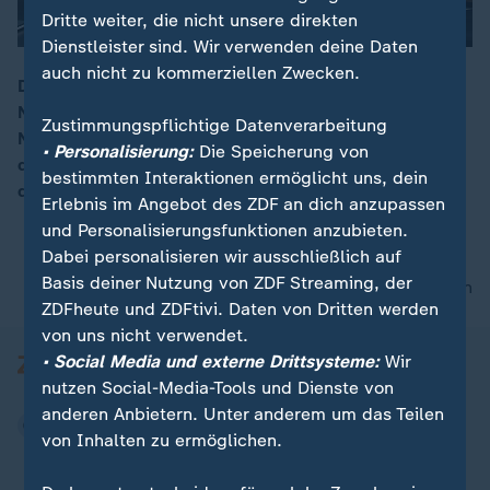
Dritte weiter, die nicht unsere direkten
Dienstleister sind. Wir verwenden deine Daten
auch nicht zu kommerziellen Zwecken.
Das Hauptaugenmerk des Bundestrainers Julian
Nagelsmann solle darauf liegen, „aus 26 Spielern ein
00:13
Zustimmungspflichtige Datenverarbeitung
Nationalteam zu kreieren, sowohl auf als auch neben
• Personalisierung:
Die Speicherung von
dem Platz“, so ZDF-Reporterin Lili Engels mit Blick auf
bestimmten Interaktionen ermöglicht uns, dein
die WM-Vorbereitungen.
Erlebnis im Angebot des ZDF an dich anzupassen
und Personalisierungsfunktionen anzubieten.
Dabei personalisieren wir ausschließlich auf
Basis deiner Nutzung von ZDF Streaming, der
nach oben
ZDFheute und ZDFtivi. Daten von Dritten werden
von uns nicht verwendet.
• Social Media und externe Drittsysteme:
Wir
nutzen Social-Media-Tools und Dienste von
anderen Anbietern. Unter anderem um das Teilen
von Inhalten zu ermöglichen.