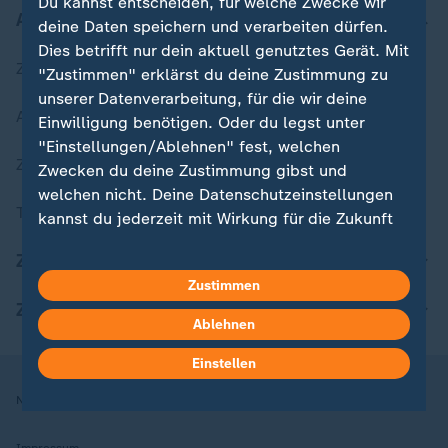
Du kannst entscheiden, für welche Zwecke wir
Aktuell bei ZDFheute
deine Daten speichern und verarbeiten dürfen.
Dies betrifft nur dein aktuell genutztes Gerät. Mit
Zuletzt veröffentlicht
"Zustimmen" erklärst du deine Zustimmung zu
unserer Datenverarbeitung, für die wir deine
Aktuelle Sendungs-Videos
Einwilligung benötigen. Oder du legst unter
"Einstellungen/Ablehnen" fest, welchen
ZDFheute Stories
Zwecken du deine Zustimmung gibst und
welchen nicht. Deine Datenschutzeinstellungen
Themen im Überblick
kannst du jederzeit mit Wirkung für die Zukunft
in deinen Einstellungen widerrufen oder ändern.
ZDFheute Update
Zustimmen
Hier findest du das Impressum.
ZDFheute Apps
Weitere Informationen findest du in unserer
Ablehnen
Datenschutzerklärung.
Einstellen
Nutzungsbedingungen
Datenschutz
Datenschutzeinstellungen