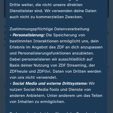
Dritte weiter, die nicht unsere direkten
Dienstleister sind. Wir verwenden deine Daten
auch nicht zu kommerziellen Zwecken.
In der Champions League der Frauen hat der FC
Zustimmungspflichtige Datenverarbeitung
Bayern gegen die Titelverteidigerinnen vom FC Arsenal
• Personalisierung:
Die Speicherung von
lange mit 0:2 zurückgelegen. Doch der FCB kämpfte
bestimmten Interaktionen ermöglicht uns, dein
und drehte das Spiel zu einem 3:2-Sieg.
Erlebnis im Angebot des ZDF an dich anzupassen
und Personalisierungsfunktionen anzubieten.
Dabei personalisieren wir ausschließlich auf
Basis deiner Nutzung von ZDF Streaming, der
nach oben
ZDFheute und ZDFtivi. Daten von Dritten werden
von uns nicht verwendet.
• Social Media und externe Drittsysteme:
Wir
nutzen Social-Media-Tools und Dienste von
anderen Anbietern. Unter anderem um das Teilen
von Inhalten zu ermöglichen.