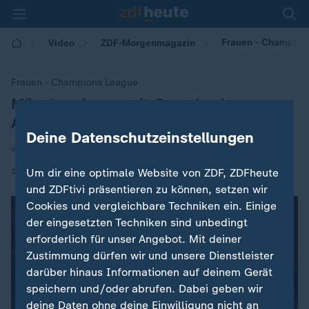
Frauen - Champion
Video
ZDF-Morgenmagazin
Frauen - Champions League
Münchnerinnen mit Comeback gegen
:
Arsenal
Deine Datenschutzeinstellungen
von Heiko Klasen
|
13.11.2025 | 05:30
Um dir eine optimale Website von ZDF, ZDFheute
und ZDFtivi präsentieren zu können, setzen wir
Cookies und vergleichbare Techniken ein. Einige
der eingesetzten Techniken sind unbedingt
erforderlich für unser Angebot. Mit deiner
Zustimmung dürfen wir und unsere Dienstleister
darüber hinaus Informationen auf deinem Gerät
speichern und/oder abrufen. Dabei geben wir
deine Daten ohne deine Einwilligung nicht an