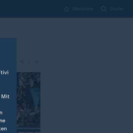
Merkliste
Suche
|
tivi
 Mit
n
ine
ten