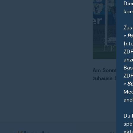
Die
kom
Zus
• P
Int
ZDF
anz
Bas
Am Sonntag gab 
ZDF
zuhause 1:1 gege
00:17
01:47
• S
Med
and
Du 
spe
akt