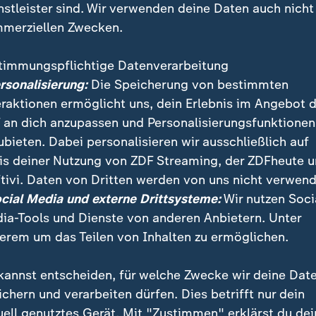
nstleister sind. Wir verwenden deine Daten auch nicht
merziellen Zwecken.
timmungspflichtige Datenverarbeitung
ersonalisierung:
Die Speicherung von bestimmten
eraktionen ermöglicht uns, dein Erlebnis im Angebot 
 an dich anzupassen und Personalisierungsfunktionen
ubieten. Dabei personalisieren wir ausschließlich auf
is deiner Nutzung von ZDF Streaming, der ZDFheute 
es in beiden Spielen der Bundesliga keinen Sieger. 
tivi. Daten von Dritten werden von uns nicht verwend
n Union Berlin. Werder Bremen und St. Pauli trennten
ocial Media und externe Drittsysteme:
Wir nutzen Soci
ia-Tools und Dienste von anderen Anbietern. Unter
erem um das Teilen von Inhalten zu ermöglichen.
kannst entscheiden, für welche Zwecke wir deine Dat
ichern und verarbeiten dürfen. Dies betrifft nur dein
uell genutztes Gerät. Mit "Zustimmen" erklärst du dei