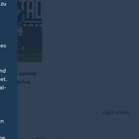
 zu
des
und
Bochum spielte
et.
 sich torlos.
al-
nach oben
en
ne