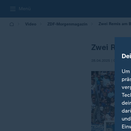
Menü
Zwei Remis am 
Video
ZDF-Morgenmagazin
Zwei Remi
De
28.04.2025 | 05:30
Um 
prä
ver
Tec
dei
dar
und
Ein