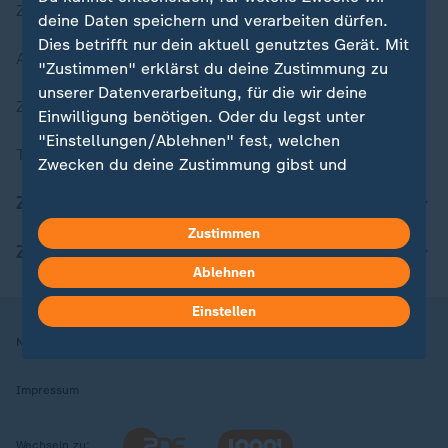
Zuletzt veröffentlicht
deine Daten speichern und verarbeiten dürfen.
Dies betrifft nur dein aktuell genutztes Gerät. Mit
Aktuelle Sendungs-Videos
"Zustimmen" erklärst du deine Zustimmung zu
unserer Datenverarbeitung, für die wir deine
ZDFheute Stories
Einwilligung benötigen. Oder du legst unter
"Einstellungen/Ablehnen" fest, welchen
Themen im Überblick
Zwecken du deine Zustimmung gibst und
welchen nicht. Deine Datenschutzeinstellungen
ZDFheute Update
kannst du jederzeit mit Wirkung für die Zukunft
Zustimmen
in deinen Einstellungen widerrufen oder ändern.
ZDFheute Apps
Ablehnen
Hier findest du das Impressum.
Weitere Informationen findest du in unserer
Einstellen
Datenschutzerklärung.
Nutzungsbedingungen
Datenschutz
Datenschutzeinstellungen
Impressum
Wechseln zu: