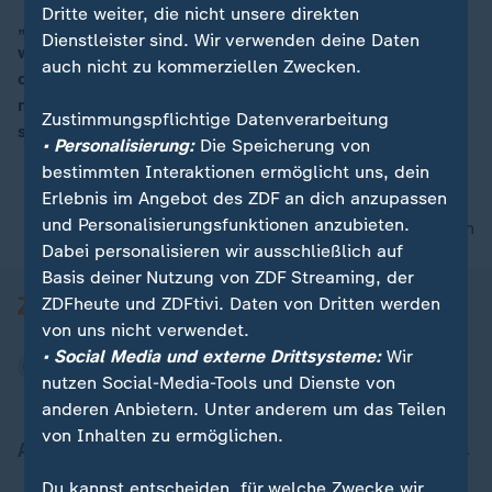
Dritte weiter, die nicht unsere direkten
„Man ist es als Wähler leid, dass immer wieder gesagt
Dienstleister sind. Wir verwenden deine Daten
wird, es gibt einen Wandel“, sagt Ralph Freund von
00:10
auch nicht zu kommerziellen Zwecken.
den Republicans Overseas Germany. „Der Wähler
möchte diesen Parolen keinen Glauben mehr
Zustimmungspflichtige Datenverarbeitung
schenken.“
• Personalisierung:
Die Speicherung von
bestimmten Interaktionen ermöglicht uns, dein
Erlebnis im Angebot des ZDF an dich anzupassen
und Personalisierungsfunktionen anzubieten.
nach oben
Dabei personalisieren wir ausschließlich auf
Basis deiner Nutzung von ZDF Streaming, der
ZDFheute und ZDFtivi. Daten von Dritten werden
von uns nicht verwendet.
• Social Media und externe Drittsysteme:
Wir
nutzen Social-Media-Tools und Dienste von
anderen Anbietern. Unter anderem um das Teilen
von Inhalten zu ermöglichen.
Aktuell bei ZDFheute
Du kannst entscheiden, für welche Zwecke wir